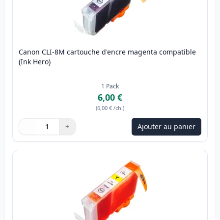
Canon CLI-8M cartouche d'encre magenta compatible
(Ink Hero)
1
Pack
6,00 €
(
6,00 €
/ch.
)
−
+
Ajouter au panier
Quantité
Utilisez les boutons pour ajuster
Quantité
:
1