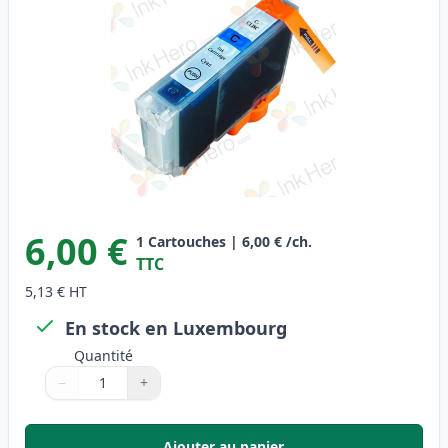
6,00 €
1
Cartouches
|
6,00 €
/ch.
TTC
5,13 €
HT
En stock en Luxembourg
Quantité
−
+
Quantité
Utilisez les boutons pour ajuster
Quantité
:
1
Ajouter au panier