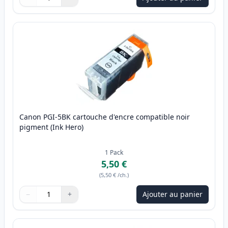
Quantité
Utilisez les boutons pour ajuster
Quantité
:
1
Canon PGI-5BK cartouche d'encre compatible noir
pigment (Ink Hero)
1
Pack
5,50 €
(
5,50 €
/ch.
)
−
+
Ajouter au panier
Quantité
Utilisez les boutons pour ajuster
Quantité
:
1