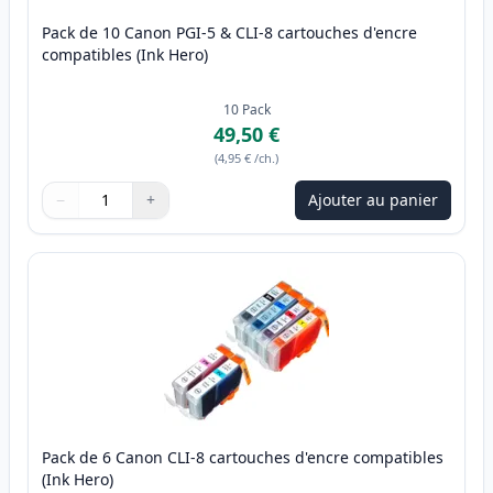
Pack de 10 Canon PGI-5 & CLI-8 cartouches d'encre
compatibles (Ink Hero)
10
Pack
49,50 €
(
4,95 €
/ch.
)
−
+
Ajouter au panier
Quantité
Utilisez les boutons pour ajuster
Quantité
:
1
Pack de 6 Canon CLI-8 cartouches d'encre compatibles
(Ink Hero)