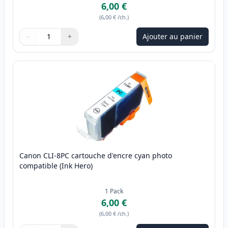
6,00 €
(
6,00 €
/ch.
)
−
+
Ajouter au panier
Quantité
Utilisez les boutons pour ajuster
Quantité
:
1
Canon CLI-8PC cartouche d'encre cyan photo
compatible (Ink Hero)
1
Pack
6,00 €
(
6,00 €
/ch.
)