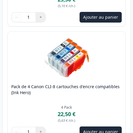
(
5,10 €
/ch.
)
−
+
Ajouter au panier
Quantité
Utilisez les boutons pour ajuster
Quantité
:
1
Pack de 4 Canon CLI-8 cartouches d'encre compatibles
(Ink Hero)
4
Pack
22,50 €
(
5,63 €
/ch.
)
−
+
Ajouter au panier