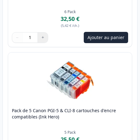
6
Pack
32,50 €
(
5,42 €
/ch.
)
−
+
Ajouter au panier
Quantité
Utilisez les boutons pour ajuster
Quantité
:
1
Pack de 5 Canon PGI-5 & CLI-8 cartouches d'encre
compatibles (Ink Hero)
5
Pack
25,50 €