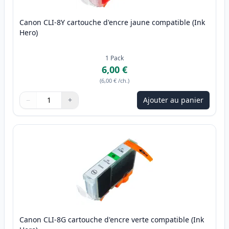
Canon CLI-8Y cartouche d'encre jaune compatible (Ink
Hero)
1
Pack
6,00 €
(
6,00 €
/ch.
)
−
+
Ajouter au panier
Quantité
Utilisez les boutons pour ajuster
Quantité
:
1
Canon CLI-8G cartouche d'encre verte compatible (Ink