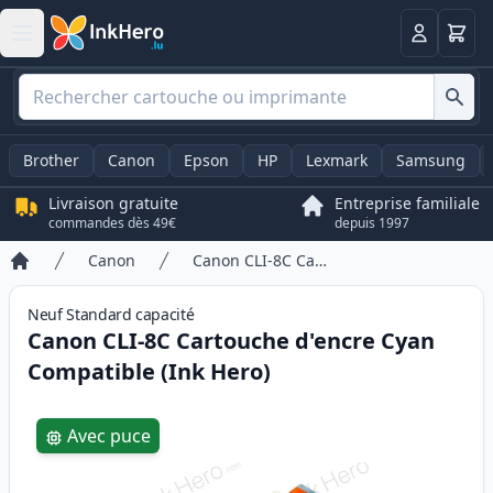
Panier
Connexio
Brother
Canon
Epson
HP
Lexmark
Samsung
Livraison gratuite
Entreprise familiale
commandes dès 49€
depuis 1997
Canon
Canon CLI-8C Cartouche d'encre Cyan Compatible (Ink Hero)
Accueil
Neuf
Standard
capacité
Canon CLI-8C Cartouche d'encre Cyan
Compatible (Ink Hero)
Product information
Avec puce