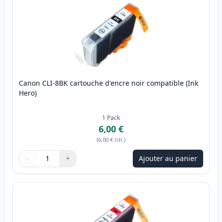
Canon CLI-8BK cartouche d'encre noir compatible (Ink
Hero)
1
Pack
6,00 €
(
6,00 €
/ch.
)
−
+
Ajouter au panier
Quantité
Utilisez les boutons pour ajuster
Quantité
:
1