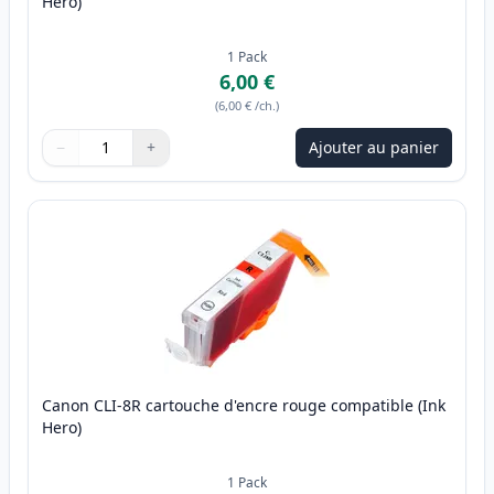
Hero)
1
Pack
6,00 €
(
6,00 €
/ch.
)
−
+
Ajouter au panier
Quantité
Utilisez les boutons pour ajuster
Quantité
:
1
Canon CLI-8R cartouche d'encre rouge compatible (Ink
Hero)
1
Pack