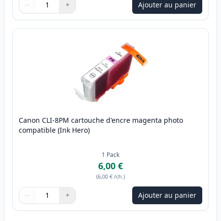
−
+
Ajouter au panier
Quantité
Utilisez les boutons pour ajuster
Quantité
:
1
Canon CLI-8PM cartouche d'encre magenta photo
compatible (Ink Hero)
1
Pack
6,00 €
(
6,00 €
/ch.
)
−
+
Ajouter au panier
Quantité
Utilisez les boutons pour ajuster
Quantité
:
1