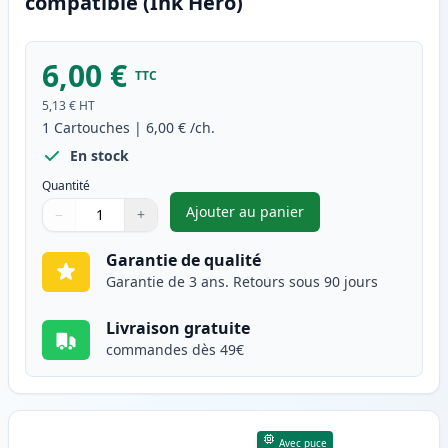
compatible (Ink Hero)
6,00 €
TTC
5,13 €
HT
1
Cartouches
|
6,00 €
/ch.
En stock
Quantité
Ajouter au panier
−
+
,
Canon CLI-8C cartouche d'enc
Quantité
Utilisez les boutons pour ajuster
Quantité
:
1
Garantie de qualité
Garantie de 3 ans. Retours sous 90 jours
Livraison gratuite
commandes dès 49€
Avec puce