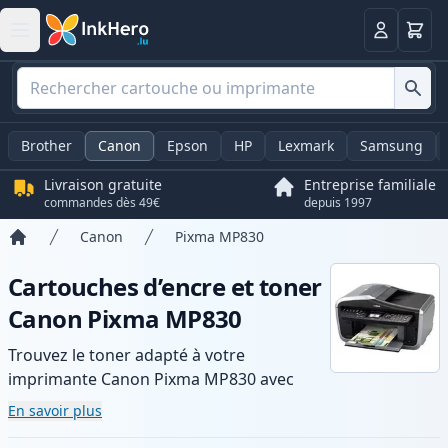
Panier
Connexio
Brother
Canon
Epson
HP
Lexmark
Samsung
Livraison gratuite
Entreprise familiale
commandes dès 49€
depuis 1997
Canon
Pixma MP830
Accueil
Cartouches d’encre et toner
Canon Pixma MP830
Trouvez le toner adapté à votre
imprimante Canon Pixma MP830 avec
notre gamme de cartouches compatibles
En savoir plus
et haute capacité. Profitez d’une qualité