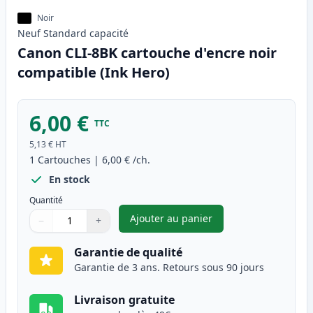
Noir
Neuf
Standard
capacité
Canon CLI-8BK cartouche d'encre noir
compatible (Ink Hero)
6,00 €
TTC
5,13 €
HT
1
Cartouches
|
6,00 €
/ch.
En stock
Quantité
Ajouter au panier
−
+
,
Canon CLI-8BK cartouche d'en
Quantité
Utilisez les boutons pour ajuster
Quantité
:
1
Garantie de qualité
Garantie de 3 ans. Retours sous 90 jours
Livraison gratuite