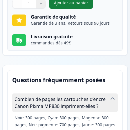
Ajouter au panier
−
+
,
Canon CLI-8Y cartouche d'enc
Quantité
Utilisez les boutons pour ajuster
Quantité
:
1
Garantie de qualité
Garantie de 3 ans. Retours sous 90 jours
Livraison gratuite
commandes dès 49€
Questions fréquemment posées
Combien de pages les cartouches d’encre
Canon Pixma MP830 impriment-elles ?
Noir: 300 pages, Cyan: 300 pages, Magenta: 300
pages, Noir pigmenté: 700 pages, Jaune: 300 pages