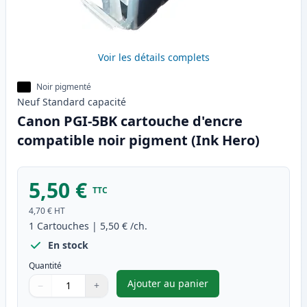
Voir les détails complets
Noir pigmenté
Neuf
Standard
capacité
Canon PGI-5BK cartouche d'encre
compatible noir pigment (Ink Hero)
5,50 €
TTC
4,70 €
HT
1
Cartouches
|
5,50 €
/ch.
En stock
Quantité
Ajouter au panier
−
+
,
Canon PGI-5BK cartouche d'e
Quantité
Utilisez les boutons pour ajuster
Quantité
:
1