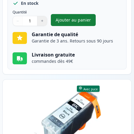
En stock
Quantité
Ajouter au panier
−
+
,
Pack de 4 Canon CLI-8 cartou
Quantité
Utilisez les boutons pour ajuster
Quantité
:
1
Garantie de qualité
Garantie de 3 ans. Retours sous 90 jours
Livraison gratuite
commandes dès 49€
Avec puce