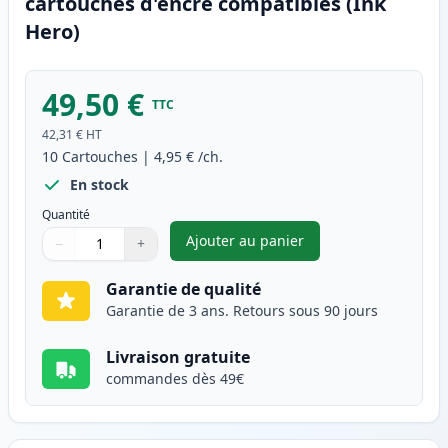
cartouches d'encre compatibles (Ink
Hero)
49,50 €
TTC
42,31 €
HT
10
Cartouches
|
4,95 €
/ch.
En stock
Quantité
Ajouter au panier
−
+
,
Pack de 10 Canon PGI-5 & CLI
Quantité
Utilisez les boutons pour ajuster
Quantité
:
1
Garantie de qualité
Garantie de 3 ans. Retours sous 90 jours
Livraison gratuite
commandes dès 49€