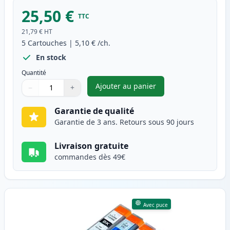
25,50 €
TTC
21,79 €
HT
5
Cartouches
|
5,10 €
/ch.
En stock
Quantité
Ajouter au panier
−
+
,
Pack de 5 Canon PGI-5 & CLI-
Quantité
Utilisez les boutons pour ajuster
Quantité
:
1
Garantie de qualité
Garantie de 3 ans. Retours sous 90 jours
Livraison gratuite
commandes dès 49€
Avec puce