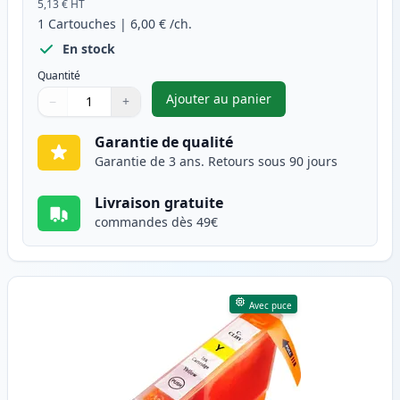
5,13 €
HT
1
Cartouches
|
6,00 €
/ch.
En stock
Quantité
Ajouter au panier
−
+
,
Canon CLI-8M cartouche d'en
Quantité
Utilisez les boutons pour ajuster
Quantité
:
1
Garantie de qualité
Garantie de 3 ans. Retours sous 90 jours
Livraison gratuite
commandes dès 49€
Avec puce