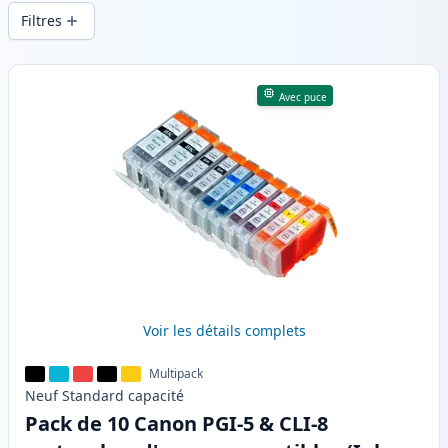
d’impression constante et d’une livraison
Filtres
rapide depuis un stock local en .
Produits
Avec puce
Voir les détails complets
Multipack
Neuf
Standard
capacité
Pack de 10 Canon PGI-5 & CLI-8