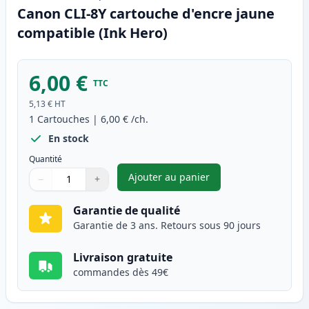
Canon CLI-8Y cartouche d'encre jaune
compatible (Ink Hero)
6,00 €
TTC
5,13 €
HT
1
Cartouches
|
6,00 €
/ch.
En stock
Quantité
Ajouter au panier
−
+
,
Canon CLI-8Y cartouche d'enc
Quantité
Utilisez les boutons pour ajuster
Quantité
:
1
Garantie de qualité
Garantie de 3 ans. Retours sous 90 jours
Livraison gratuite
commandes dès 49€