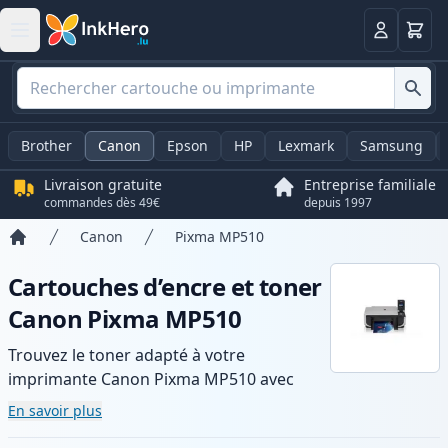
Panier
Connexio
Brother
Canon
Epson
HP
Lexmark
Samsung
Livraison gratuite
Entreprise familiale
commandes dès 49€
depuis 1997
Canon
Pixma MP510
Accueil
Cartouches d’encre et toner
Canon Pixma MP510
Trouvez le toner adapté à votre
imprimante Canon Pixma MP510 avec
notre gamme de cartouches compatibles
En savoir plus
et haute capacité. Profitez d’une qualité