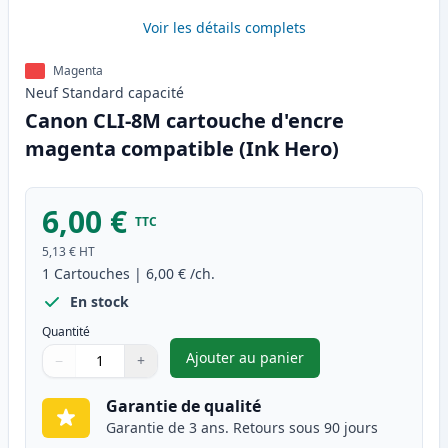
Voir les détails complets
Magenta
Neuf
Standard
capacité
Canon CLI-8M cartouche d'encre
magenta compatible (Ink Hero)
6,00 €
TTC
5,13 €
HT
1
Cartouches
|
6,00 €
/ch.
En stock
Quantité
Ajouter au panier
−
+
,
Canon CLI-8M cartouche d'en
Quantité
Utilisez les boutons pour ajuster
Quantité
:
1
Garantie de qualité
Garantie de 3 ans. Retours sous 90 jours