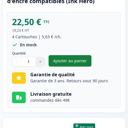
d'encre compatibles (Ink Hero)
22,50 €
TTC
19,23 €
HT
4
Cartouches
|
5,63 €
/ch.
En stock
Quantité
Ajouter au panier
−
+
,
Pack de 4 Canon CLI-8 cartou
Quantité
Utilisez les boutons pour ajuster
Quantité
:
1
Garantie de qualité
Garantie de 3 ans. Retours sous 90 jours
Livraison gratuite
commandes dès 49€
Avec puce