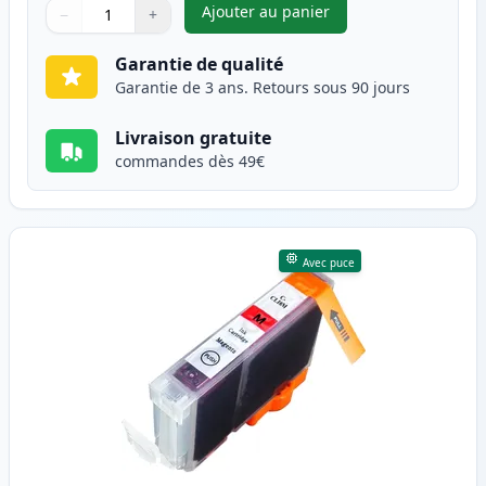
Ajouter au panier
−
+
,
Canon CLI-8C cartouche d'enc
Quantité
Utilisez les boutons pour ajuster
Quantité
:
1
Garantie de qualité
Garantie de 3 ans. Retours sous 90 jours
Livraison gratuite
commandes dès 49€
Avec puce