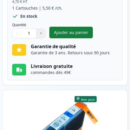
4,70 €
HT
1
Cartouches
|
5,50 €
/ch.
En stock
Quantité
Ajouter au panier
−
+
,
Canon PGI-5BK cartouche d'e
Quantité
Utilisez les boutons pour ajuster
Quantité
:
1
Garantie de qualité
Garantie de 3 ans. Retours sous 90 jours
Livraison gratuite
commandes dès 49€
Avec puce