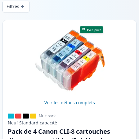
d’impression constante et d’une livraison
Filtres
rapide depuis un stock local en .
Produits
Avec puce
Voir les détails complets
Multipack
Neuf
Standard
capacité
Pack de 4 Canon CLI-8 cartouches