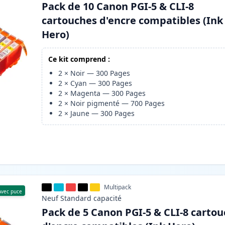
Pack de 10 Canon PGI-5 & CLI-8
cartouches d'encre compatibles (Ink
Hero)
Ce kit comprend :
2
×
Noir
—
300
Pages
2
×
Cyan
—
300
Pages
2
×
Magenta
—
300
Pages
2
×
Noir pigmenté
—
700
Pages
2
×
Jaune
—
300
Pages
Multipack
Avec puce
Neuf
Standard
capacité
Pack de 5 Canon PGI-5 & CLI-8 carto