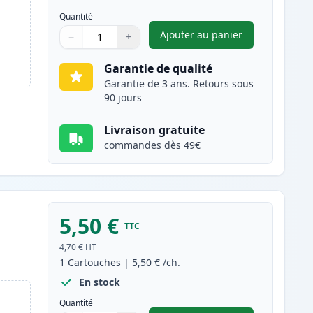
Quantité
Ajouter au panier
−
+
,
Pack de 4 Canon CLI-8 
Quantité
Utilisez les boutons pour ajuster
Quantité
:
1
Garantie de qualité
Garantie de 3 ans. Retours sous
90 jours
Livraison gratuite
commandes dès 49€
5,50 €
TTC
4,70 €
HT
1
Cartouches
|
5,50 €
/ch.
En stock
Quantité