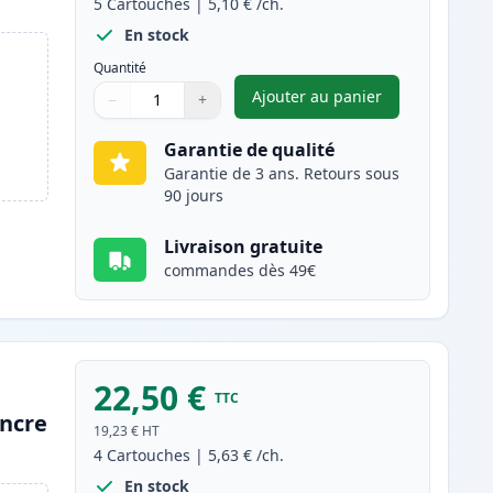
5
Cartouches
|
5,10 €
/ch.
En stock
Quantité
Ajouter au panier
−
+
,
Pack de 5 Canon PGI-5 
Quantité
Utilisez les boutons pour ajuster
Quantité
:
1
Garantie de qualité
Garantie de 3 ans. Retours sous
90 jours
Livraison gratuite
commandes dès 49€
22,50 €
TTC
encre
19,23 €
HT
4
Cartouches
|
5,63 €
/ch.
En stock