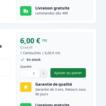
Livraison gratuite
commandes dès 49€
6,00 €
TTC
e
5,13 €
HT
1
Cartouches
|
6,00 €
/ch.
En stock
Quantité
Ajouter au panier
−
+
,
Canon CLI-8Y cartouche
Quantité
Utilisez les boutons pour ajuster
Quantité
:
1
Garantie de qualité
Garantie de 3 ans. Retours sous
90 jours
Livraison gratuite