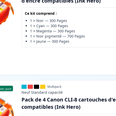
d'encre compatibles (Ink Hero)
Ce kit comprend :
1
×
Noir
—
300
Pages
1
×
Cyan
—
300
Pages
1
×
Magenta
—
300
Pages
1
×
Noir pigmenté
—
700
Pages
1
×
Jaune
—
300
Pages
Multipack
Avec puce
Neuf
Standard
capacité
Pack de 4 Canon CLI-8 cartouches d'
compatibles (Ink Hero)