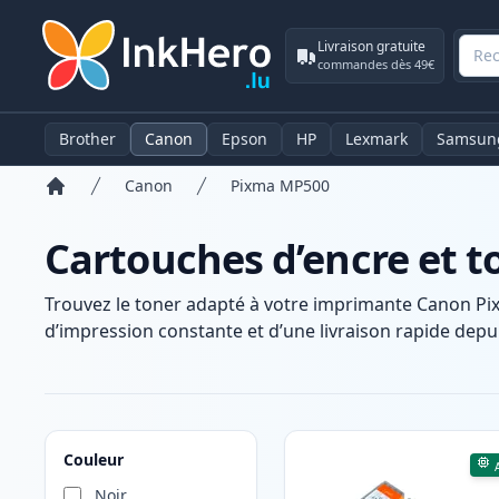
Livraison gratuite
commandes dès 49€
Brother
Canon
Epson
HP
Lexmark
Samsun
Canon
Pixma MP500
Accueil
Cartouches d’encre et 
Trouvez le toner adapté à votre imprimante Canon Pi
d’impression constante et d’une livraison rapide depui
Produits
Couleur
Noir