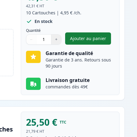
42,31 €
HT
10
Cartouches
|
4,95 €
/ch.
En stock
Quantité
Ajouter au panier
−
+
,
Pack de 10 Canon PGI-5
Quantité
Utilisez les boutons pour ajuster
Quantité
:
1
Garantie de qualité
Garantie de 3 ans. Retours sous
90 jours
Livraison gratuite
commandes dès 49€
25,50 €
TTC
uches
21,79 €
HT