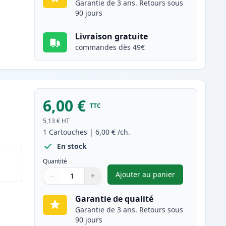
Garantie de 3 ans. Retours sous
90 jours
Livraison gratuite
commandes dès 49€
6,00 €
TTC
5,13 €
HT
1
Cartouches
|
6,00 €
/ch.
En stock
Quantité
Ajouter au panier
−
+
,
Canon CLI-8M cartouch
Quantité
Utilisez les boutons pour ajuster
Quantité
:
1
Garantie de qualité
Garantie de 3 ans. Retours sous
90 jours