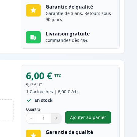
Garantie de qualité
Garantie de 3 ans. Retours sous
90 jours
Livraison gratuite
commandes dès 49€
6,00 €
TTC
5,13 €
HT
1
Cartouches
|
6,00 €
/ch.
En stock
Quantité
Ajouter au panier
−
+
,
Canon CLI-8C cartouch
Quantité
Utilisez les boutons pour ajuster
Quantité
:
1
Garantie de qualité