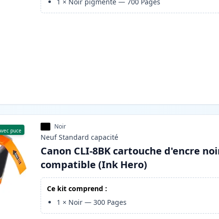
1
×
Noir pigmenté
—
700
Pages
Noir
Avec puce
Neuf
Standard
capacité
Canon CLI-8BK cartouche d'encre noi
compatible (Ink Hero)
Ce kit comprend :
1
×
Noir
—
300
Pages