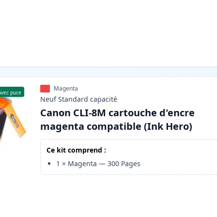
Magenta
Avec puce
Neuf
Standard
capacité
Canon CLI-8M cartouche d'encre
magenta compatible (Ink Hero)
Ce kit comprend :
1
×
Magenta
—
300
Pages