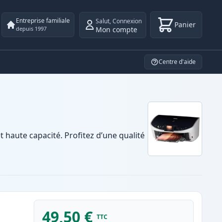
Entreprise familiale
Salut
,
Connexion
Panier
Mon compte
depuis 1997
Centre d'aide
aute capacité. Profitez d’une qualité
49,50 €
TTC