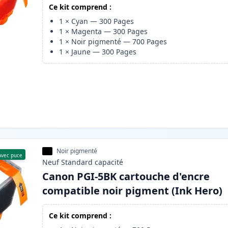
Ce kit comprend :
1
×
Cyan
—
300
Pages
1
×
Magenta
—
300
Pages
1
×
Noir pigmenté
—
700
Pages
1
×
Jaune
—
300
Pages
Noir pigmenté
Avec puce
Neuf
Standard
capacité
Canon PGI-5BK cartouche d'encre
compatible noir pigment (Ink Hero)
Ce kit comprend :