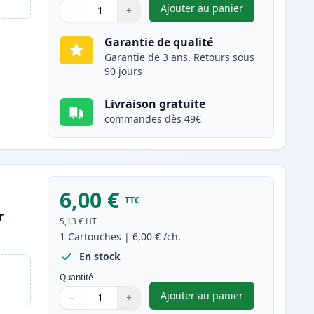
Ajouter au panier
−
+
,
Canon PGI-5BK cartouc
Quantité
Utilisez les boutons pour ajuster
Quantité
:
1
Garantie de qualité
Garantie de 3 ans. Retours sous
90 jours
Livraison gratuite
commandes dès 49€
6,00 €
TTC
r
5,13 €
HT
1
Cartouches
|
6,00 €
/ch.
En stock
Quantité
Ajouter au panier
−
+
,
Canon CLI-8BK cartouch
Quantité
Utilisez les boutons pour ajuster
Quantité
:
1