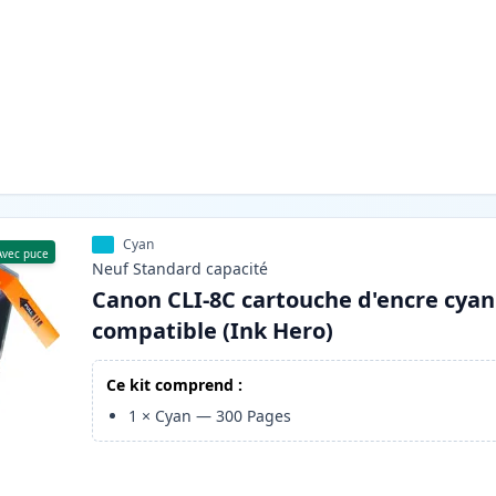
Cyan
Avec puce
Neuf
Standard
capacité
Canon CLI-8C cartouche d'encre cyan
compatible (Ink Hero)
Ce kit comprend :
1
×
Cyan
—
300
Pages