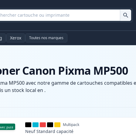
g
Xerox
Toutes nos marques
toner Canon Pixma MP500
xma MP500 avec notre gamme de cartouches compatibles et h
s un stock local en .
Multipack
Avec puce
Neuf
Standard
capacité