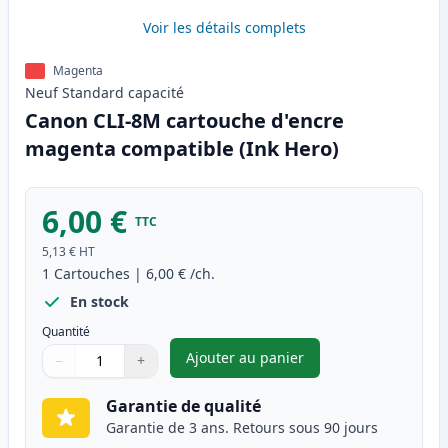
Voir les détails complets
Magenta
Neuf
Standard
capacité
Canon CLI-8M cartouche d'encre
magenta compatible (Ink Hero)
6,00 €
TTC
5,13 €
HT
1
Cartouches
|
6,00 €
/ch.
En stock
Quantité
Ajouter au panier
−
+
,
Canon CLI-8M cartouche d'en
Quantité
Utilisez les boutons pour ajuster
Quantité
:
1
Garantie de qualité
Garantie de 3 ans. Retours sous 90 jours