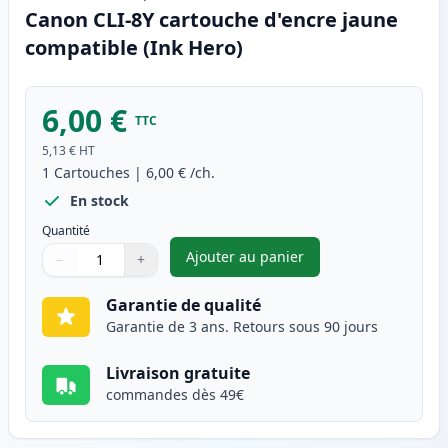
Canon CLI-8Y cartouche d'encre jaune
compatible (Ink Hero)
6,00 €
TTC
5,13 €
HT
1
Cartouches
|
6,00 €
/ch.
En stock
Quantité
Ajouter au panier
−
+
,
Canon CLI-8Y cartouche d'enc
Quantité
Utilisez les boutons pour ajuster
Quantité
:
1
Garantie de qualité
Garantie de 3 ans. Retours sous 90 jours
Livraison gratuite
commandes dès 49€