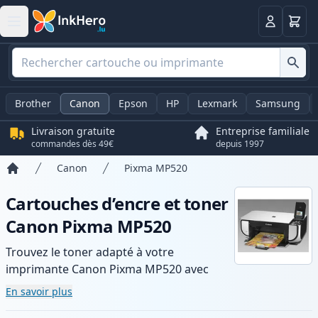
Panier
Connexio
Brother
Canon
Epson
HP
Lexmark
Samsung
Livraison gratuite
Entreprise familiale
commandes dès 49€
depuis 1997
Canon
Pixma MP520
Accueil
Cartouches d’encre et toner
Canon Pixma MP520
Trouvez le toner adapté à votre
imprimante Canon Pixma MP520 avec
notre gamme de cartouches compatibles
En savoir plus
et haute capacité. Profitez d’une qualité