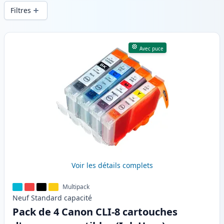
d’impression constante et d’une livraison
Filtres
rapide depuis un stock local en .
Produits
Avec puce
Voir les détails complets
Multipack
Neuf
Standard
capacité
Pack de 4 Canon CLI-8 cartouches