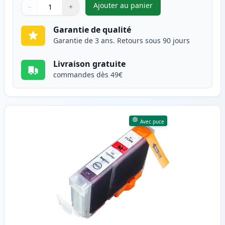
Ajouter au panier
−
+
,
Canon CLI-8C cartouche d'enc
Quantité
Utilisez les boutons pour ajuster
Quantité
:
1
Garantie de qualité
Garantie de 3 ans. Retours sous 90 jours
Livraison gratuite
commandes dès 49€
Avec puce