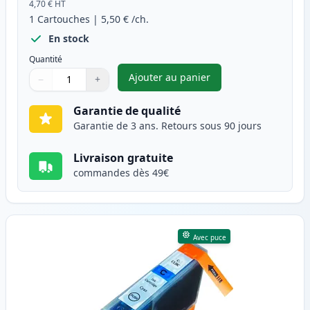
4,70 €
HT
1
Cartouches
|
5,50 €
/ch.
En stock
Quantité
Ajouter au panier
−
+
,
Canon PGI-5BK cartouche d'e
Quantité
Utilisez les boutons pour ajuster
Quantité
:
1
Garantie de qualité
Garantie de 3 ans. Retours sous 90 jours
Livraison gratuite
commandes dès 49€
Avec puce