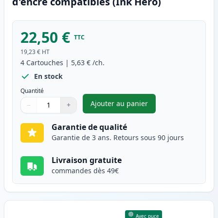
d'encre compatibles (Ink Hero)
22,50 €
TTC
19,23 €
HT
4
Cartouches
|
5,63 €
/ch.
En stock
Quantité
Ajouter au panier
−
+
,
Pack de 4 Canon CLI-8 cartou
Quantité
Utilisez les boutons pour ajuster
Quantité
:
1
Garantie de qualité
Garantie de 3 ans. Retours sous 90 jours
Livraison gratuite
commandes dès 49€
Avec puce