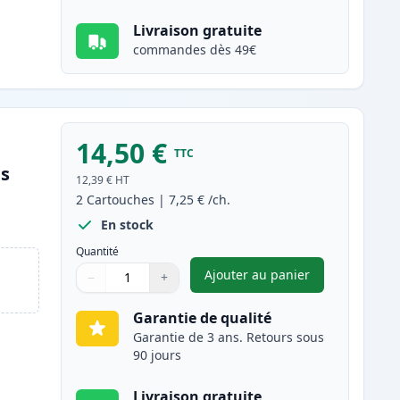
Livraison gratuite
commandes dès 49€
14,50 €
TTC
es
12,39 €
HT
2
Cartouches
|
7,25 €
/ch.
En stock
Quantité
Ajouter au panier
−
+
,
Pack de 2 Canon CLI-55
Quantité
Utilisez les boutons pour ajuster
Quantité
:
1
Garantie de qualité
Garantie de 3 ans. Retours sous
90 jours
Livraison gratuite