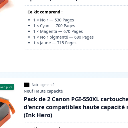
Ce kit comprend :
1
×
Noir
—
530
Pages
1
×
Cyan
—
700
Pages
1
×
Magenta
—
670
Pages
1
×
Noir pigmenté
—
680
Pages
1
×
Jaune
—
715
Pages
Noir pigmenté
Avec puce
Neuf
Haute
capacité
Pack de 2 Canon PGI-550XL cartouch
d'encre compatibles haute capacité 
(Ink Hero)