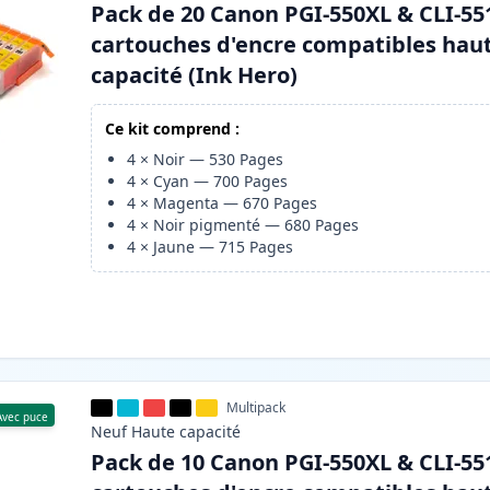
Pack de 20 Canon PGI-550XL & CLI-55
cartouches d'encre compatibles hau
capacité (Ink Hero)
Ce kit comprend :
4
×
Noir
—
530
Pages
4
×
Cyan
—
700
Pages
4
×
Magenta
—
670
Pages
4
×
Noir pigmenté
—
680
Pages
4
×
Jaune
—
715
Pages
Multipack
Avec puce
Neuf
Haute
capacité
Pack de 10 Canon PGI-550XL & CLI-55