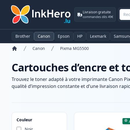
Livraison gratuite
commandes dès 49€
Brother
Canon
Epson
HP
Lexmark
Samsun
Canon
Pixma MG5500
Accueil
Cartouches d’encre et
Trouvez le toner adapté à votre imprimante Canon Pi
qualité d’impression constante et d’une livraison rapid
Produits
Couleur
Noir