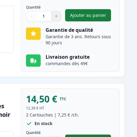
Quantité
Ajouter au panier
−
+
,
Pack de 5 Canon PGI-55
Quantité
Utilisez les boutons pour ajuster
Quantité
:
1
Garantie de qualité
Garantie de 3 ans. Retours sous
90 jours
Livraison gratuite
commandes dès 49€
14,50 €
TTC
es
12,39 €
HT
noir
2
Cartouches
|
7,25 €
/ch.
En stock
Quantité