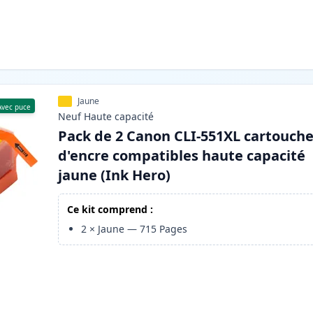
Jaune
Avec puce
Neuf
Haute
capacité
Pack de 2 Canon CLI-551XL cartouch
d'encre compatibles haute capacité
jaune (Ink Hero)
Ce kit comprend :
2
×
Jaune
—
715
Pages