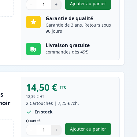
Ajouter au panier
−
+
,
Pack de 2 Canon PGI-55
Quantité
Utilisez les boutons pour ajuster
Quantité
:
1
Garantie de qualité
Garantie de 3 ans. Retours sous
90 jours
Livraison gratuite
commandes dès 49€
14,50 €
TTC
es
12,39 €
HT
noir
2
Cartouches
|
7,25 €
/ch.
En stock
Quantité
Ajouter au panier
−
+
,
Pack de 2 Canon CLI-55
Quantité
Utilisez les boutons pour ajuster
Quantité
:
1