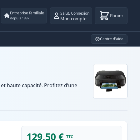
Entreprise familiale
Salut
,
Connexion
Panier
Mon compte
depuis 1997
Centre d'aide
 haute capacité. Profitez d’une
129,50 €
TTC