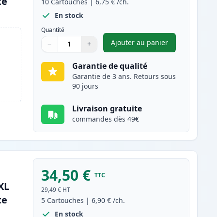
te
10
Cartouches
|
6,75 €
/ch.
En stock
Quantité
Ajouter au panier
−
+
,
Pack de 10 Canon PGI-5
Quantité
Utilisez les boutons pour ajuster
Quantité
:
1
Garantie de qualité
Garantie de 3 ans. Retours sous
90 jours
Livraison gratuite
commandes dès 49€
34,50 €
TTC
XL
29,49 €
HT
te
5
Cartouches
|
6,90 €
/ch.
En stock