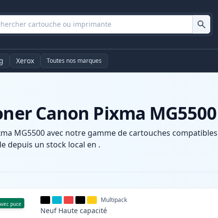
g
Xerox
Toutes nos marques
 toner Canon Pixma MG5500
xma MG5500 avec notre gamme de cartouches compatibles et
e depuis un stock local en .
Multipack
Avec puce
Neuf
Haute
capacité