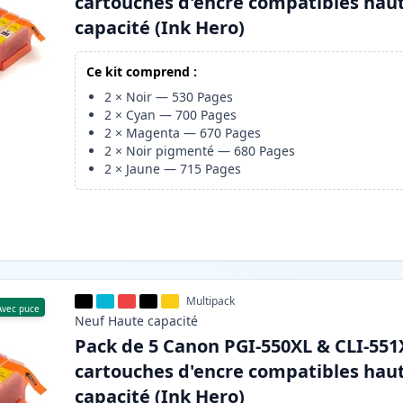
cartouches d'encre compatibles hau
capacité (Ink Hero)
Ce kit comprend :
2
×
Noir
—
530
Pages
2
×
Cyan
—
700
Pages
2
×
Magenta
—
670
Pages
2
×
Noir pigmenté
—
680
Pages
2
×
Jaune
—
715
Pages
Multipack
Avec puce
Neuf
Haute
capacité
Pack de 5 Canon PGI-550XL & CLI-551
cartouches d'encre compatibles hau
capacité (Ink Hero)