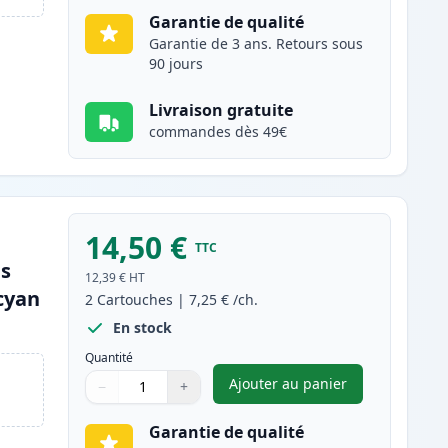
Garantie de qualité
Garantie de 3 ans. Retours sous
90 jours
Livraison gratuite
commandes dès 49€
14,50 €
TTC
es
12,39 €
HT
cyan
2
Cartouches
|
7,25 €
/ch.
En stock
Quantité
Ajouter au panier
−
+
,
Pack de 2 Canon CLI-55
Quantité
Utilisez les boutons pour ajuster
Quantité
:
1
Garantie de qualité