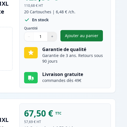
1XL
110,68 €
HT
te
20
Cartouches
|
6,48 €
/ch.
En stock
Quantité
Ajouter au panier
−
+
,
Pack de 20 Canon PGI-5
Quantité
Utilisez les boutons pour ajuster
Quantité
:
1
Garantie de qualité
Garantie de 3 ans. Retours sous
90 jours
Livraison gratuite
commandes dès 49€
67,50 €
TTC
1XL
57,69 €
HT