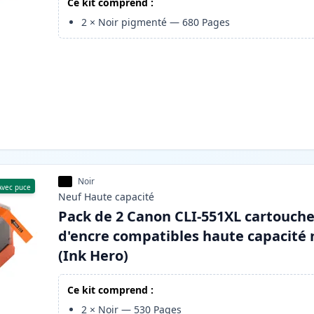
Ce kit comprend :
2
×
Noir pigmenté
—
680
Pages
Noir
Avec puce
Neuf
Haute
capacité
Pack de 2 Canon CLI-551XL cartouch
d'encre compatibles haute capacité 
(Ink Hero)
Ce kit comprend :
2
×
Noir
—
530
Pages