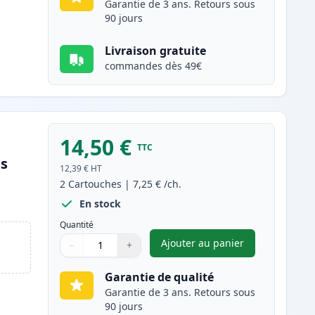
Garantie de 3 ans. Retours sous
90 jours
Livraison gratuite
commandes dès 49€
14,50 €
TTC
es
12,39 €
HT
2
Cartouches
|
7,25 €
/ch.
En stock
Quantité
Ajouter au panier
−
+
,
Pack de 2 Canon CLI-5
Quantité
Utilisez les boutons pour ajuster
Quantité
:
1
Garantie de qualité
Garantie de 3 ans. Retours sous
90 jours