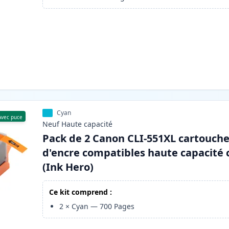
Cyan
Avec puce
Neuf
Haute
capacité
Pack de 2 Canon CLI-551XL cartouch
d'encre compatibles haute capacité 
(Ink Hero)
Ce kit comprend :
2
×
Cyan
—
700
Pages