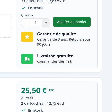
3
Cartouches
|
13,83 €
/ch.
En stock
Quantité
Ajouter au panier
−
+
,
Pack de 3 Canon PG-40 
Quantité
Utilisez les boutons pour ajuster
Quantité
:
1
Garantie de qualité
Garantie de 3 ans. Retours sous
90 jours
Livraison gratuite
commandes dès 49€
25,50 €
TTC
21,79 €
HT
2
Cartouches
|
12,75 €
/ch.
En stock