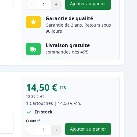
Ajouter au panier
−
+
,
Canon PG-37 cartouche 
Quantité
Utilisez les boutons pour ajuster
Quantité
:
1
Garantie de qualité
Garantie de 3 ans. Retours sous
90 jours
Livraison gratuite
commandes dès 49€
14,50 €
TTC
12,39 €
HT
1
Cartouches
|
14,50 €
/ch.
En stock
Quantité
Ajouter au panier
−
+
,
Canon CL-38 cartouche
Quantité
Utilisez les boutons pour ajuster
Quantité
:
1