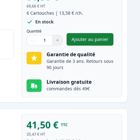
69,66 €
HT
6
Cartouches
|
13,58 €
/ch.
En stock
Quantité
Ajouter au panier
−
+
,
Pack de 6 Canon PG-40 
Quantité
Utilisez les boutons pour ajuster
Quantité
:
1
Garantie de qualité
Garantie de 3 ans. Retours sous
90 jours
Livraison gratuite
commandes dès 49€
41,50 €
TTC
35,47 €
HT