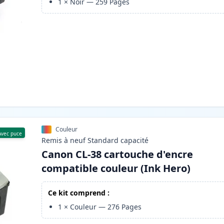
1
×
Noir
—
259
Pages
Couleur
Avec puce
Remis à neuf
Standard
capacité
Canon CL-38 cartouche d'encre
compatible couleur (Ink Hero)
Ce kit comprend :
1
×
Couleur
—
276
Pages