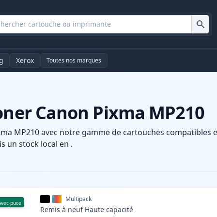
g
Xerox
Toutes nos marques
toner Canon Pixma MP210
xma MP210 avec notre gamme de cartouches compatibles et h
s un stock local en .
Multipack
Avec puce
Remis à neuf
Haute
capacité