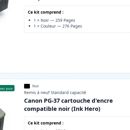
Ce kit comprend :
1
×
Noir
—
259
Pages
1
×
Couleur
—
276
Pages
Noir
Avec puce
Remis à neuf
Standard
capacité
Canon PG-37 cartouche d'encre
compatible noir (Ink Hero)
Ce kit comprend :