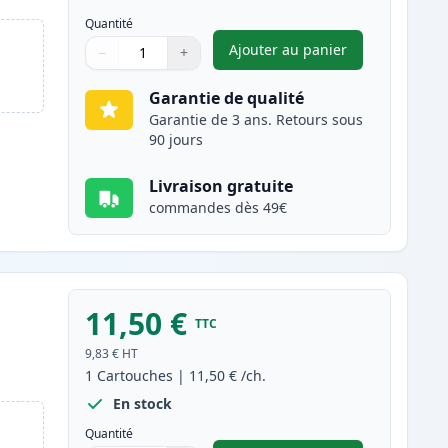
Quantité
Ajouter au panier
−
+
,
Pack de 2 Canon PG-37 
Quantité
Utilisez les boutons pour ajuster
Quantité
:
1
Garantie de qualité
Garantie de 3 ans. Retours sous
90 jours
Livraison gratuite
commandes dès 49€
11,50 €
TTC
9,83 €
HT
1
Cartouches
|
11,50 €
/ch.
En stock
Quantité