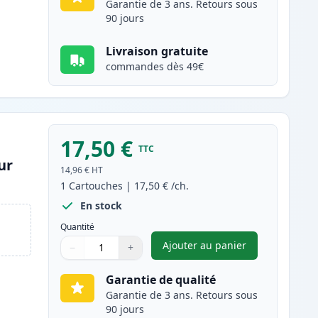
Garantie de 3 ans. Retours sous
90 jours
Livraison gratuite
commandes dès 49€
17,50 €
TTC
ur
14,96 €
HT
1
Cartouches
|
17,50 €
/ch.
En stock
Quantité
Ajouter au panier
−
+
,
Canon CL-41 cartouche
Quantité
Utilisez les boutons pour ajuster
Quantité
:
1
Garantie de qualité
Garantie de 3 ans. Retours sous
90 jours