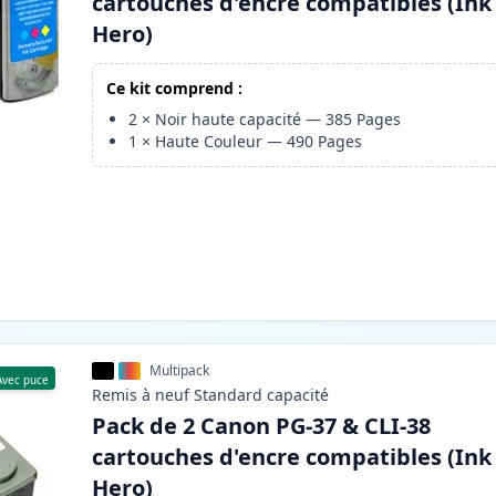
cartouches d'encre compatibles (Ink
Hero)
Ce kit comprend :
2
×
Noir haute capacité
—
385
Pages
1
×
Haute Couleur
—
490
Pages
Multipack
Avec puce
Remis à neuf
Standard
capacité
Pack de 2 Canon PG-37 & CLI-38
cartouches d'encre compatibles (Ink
Hero)