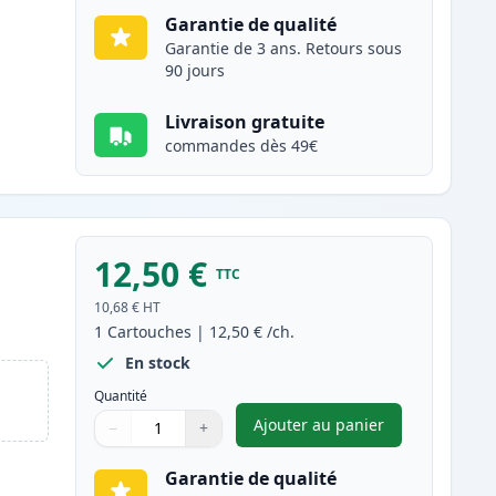
Garantie de qualité
Garantie de 3 ans. Retours sous
90 jours
Livraison gratuite
commandes dès 49€
12,50 €
TTC
10,68 €
HT
1
Cartouches
|
12,50 €
/ch.
En stock
Quantité
Ajouter au panier
−
+
,
Canon PG-40 cartouche
Quantité
Utilisez les boutons pour ajuster
Quantité
:
1
Garantie de qualité