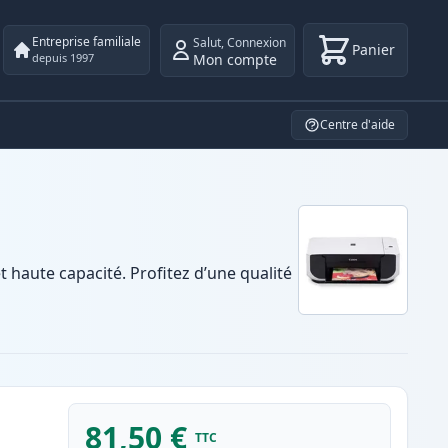
Entreprise familiale
Salut
,
Connexion
Panier
Mon compte
depuis 1997
Centre d'aide
aute capacité. Profitez d’une qualité
81,50 €
TTC