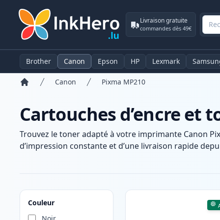
Livraison gratuite
commandes dès 49€
Brother
Canon
Epson
HP
Lexmark
Samsun
Canon
Pixma MP210
Accueil
Cartouches d’encre et 
Trouvez le toner adapté à votre imprimante Canon Pi
d’impression constante et d’une livraison rapide depui
Produits
Couleur
Noir