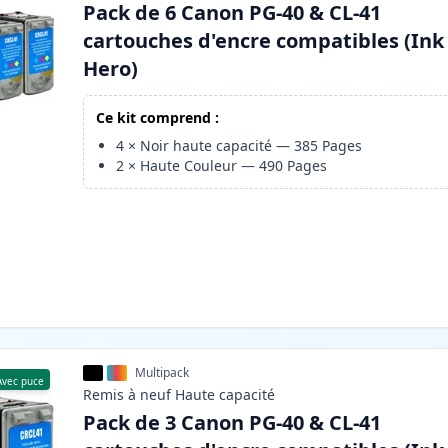
Pack de 6 Canon PG-40 & CL-41
cartouches d'encre compatibles (Ink
Hero)
Ce kit comprend :
4
×
Noir haute capacité
—
385
Pages
2
×
Haute Couleur
—
490
Pages
Multipack
Avec puce
Remis à neuf
Haute
capacité
Pack de 3 Canon PG-40 & CL-41