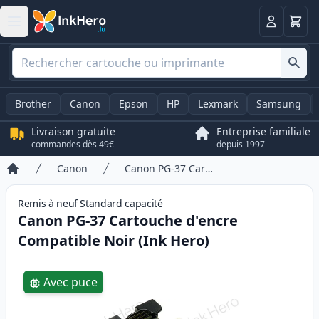
Panier
Connexio
Brother
Canon
Epson
HP
Lexmark
Samsung
Livraison gratuite
Entreprise familiale
commandes dès 49€
depuis 1997
Canon
Canon PG-37 Cartouche d'encre Compatible Noir (Ink Hero)
Accueil
Remis à neuf
Standard
capacité
Canon PG-37 Cartouche d'encre
Compatible Noir (Ink Hero)
Product information
Avec puce