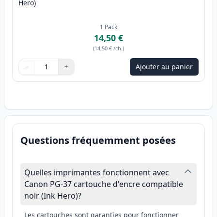
Hero)
1
Pack
14,50 €
(
14,50 €
/ch.
)
−
+
Ajouter au panier
Quantité
Utilisez les boutons pour ajuster
Quantité
:
1
Questions fréquemment posées
Quelles imprimantes fonctionnent avec
Canon PG-37 cartouche d'encre compatible
noir (Ink Hero)?
Les cartouches sont garanties pour fonctionner