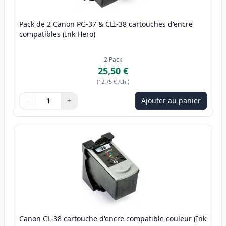
Pack de 2 Canon PG-37 & CLI-38 cartouches d'encre
compatibles (Ink Hero)
2
Pack
25,50 €
(
12,75 €
/ch.
)
−
+
Ajouter au panier
Quantité
Utilisez les boutons pour ajuster
Quantité
:
1
Canon CL-38 cartouche d'encre compatible couleur (Ink