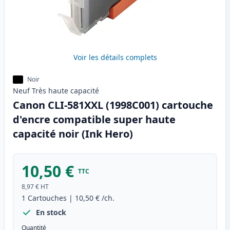
Voir les détails complets
Noir
Neuf
Très haute
capacité
Canon CLI-581XXL (1998C001) cartouche
d'encre compatible super haute
capacité noir (Ink Hero)
10,50 €
TTC
8,97 €
HT
1
Cartouches
|
10,50 €
/ch.
En stock
Quantité