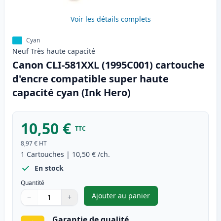
Voir les détails complets
Cyan
Neuf
Très haute
capacité
Canon CLI-581XXL (1995C001) cartouche
d'encre compatible super haute
capacité cyan (Ink Hero)
10,50 €
TTC
8,97 €
HT
1
Cartouches
|
10,50 €
/ch.
En stock
Quantité
Ajouter au panier
−
+
,
Canon CLI-581XXL (1995C001) 
Quantité
Utilisez les boutons pour ajuster
Quantité
:
1
Garantie de qualité