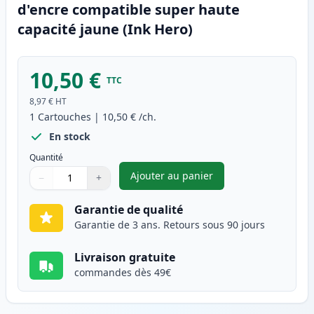
d'encre compatible super haute
capacité jaune (Ink Hero)
10,50 €
TTC
8,97 €
HT
1
Cartouches
|
10,50 €
/ch.
En stock
Quantité
Ajouter au panier
−
+
,
Canon CLI-581XXL (1997C001) 
Quantité
Utilisez les boutons pour ajuster
Quantité
:
1
Garantie de qualité
Garantie de 3 ans. Retours sous 90 jours
Livraison gratuite
commandes dès 49€