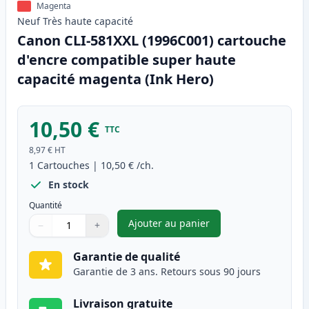
Magenta
Neuf
Très haute
capacité
Canon CLI-581XXL (1996C001) cartouche
d'encre compatible super haute
capacité magenta (Ink Hero)
10,50 €
TTC
8,97 €
HT
1
Cartouches
|
10,50 €
/ch.
En stock
Quantité
Ajouter au panier
−
+
,
Canon CLI-581XXL (1996C001)
Quantité
Utilisez les boutons pour ajuster
Quantité
:
1
Garantie de qualité
Garantie de 3 ans. Retours sous 90 jours
Livraison gratuite