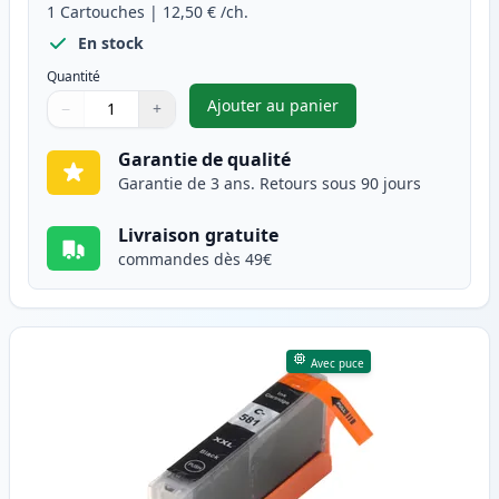
1
Cartouches
|
12,50 €
/ch.
En stock
Quantité
Ajouter au panier
−
+
,
Canon PGI-580XXL (1970C001)
Quantité
Utilisez les boutons pour ajuster
Quantité
:
1
Garantie de qualité
Garantie de 3 ans. Retours sous 90 jours
Livraison gratuite
commandes dès 49€
Avec puce