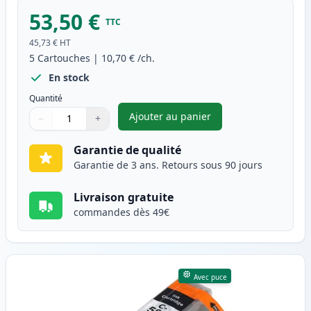
53,50 €
TTC
45,73 €
HT
5
Cartouches
|
10,70 €
/ch.
En stock
Quantité
Ajouter au panier
−
+
,
Pack de 5 Canon PGI-580XXL &
Quantité
Utilisez les boutons pour ajuster
Quantité
:
1
Garantie de qualité
Garantie de 3 ans. Retours sous 90 jours
Livraison gratuite
commandes dès 49€
Avec puce