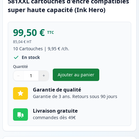
581XXL cartouches d'encre compatibles
super haute capacité (Ink Hero)
99,50 €
TTC
85,04 €
HT
10
Cartouches
|
9,95 €
/ch.
En stock
Quantité
Ajouter au panier
−
+
,
Pack de 10 Canon PGI-580XXL 
Quantité
Utilisez les boutons pour ajuster
Quantité
:
1
Garantie de qualité
Garantie de 3 ans. Retours sous 90 jours
Livraison gratuite
commandes dès 49€