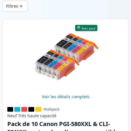
d’impression constante et d’une livraison
Filtres
rapide depuis un stock local en .
Produits
Avec puce
Voir les détails complets
Multipack
Neuf
Très haute
capacité
Pack de 10 Canon PGI-580XXL & CLI-