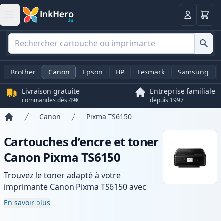
Panier
Connexio
Brother
Canon
Epson
HP
Lexmark
Samsung
Livraison gratuite
Entreprise familiale
commandes dès 49€
depuis 1997
Canon
Pixma TS6150
Accueil
Cartouches d’encre et toner
Canon Pixma TS6150
Trouvez le toner adapté à votre
imprimante Canon Pixma TS6150 avec
notre gamme de cartouches compatibles
En savoir plus
et haute capacité. Profitez d’une qualité