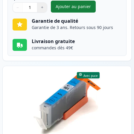
Ajouter au panier
−
+
,
Canon CLI-581XXL (1998C001) 
Quantité
Utilisez les boutons pour ajuster
Quantité
:
1
Garantie de qualité
Garantie de 3 ans. Retours sous 90 jours
Livraison gratuite
commandes dès 49€
Avec puce