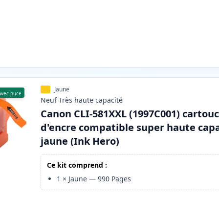
Jaune
Avec puce
Neuf
Très haute
capacité
Canon CLI-581XXL (1997C001) cartou
d'encre compatible super haute capa
jaune (Ink Hero)
Ce kit comprend :
1
×
Jaune
—
990
Pages