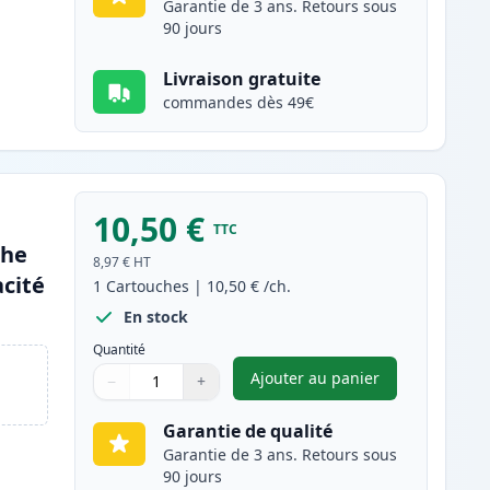
Garantie de 3 ans. Retours sous
90 jours
Livraison gratuite
commandes dès 49€
10,50 €
TTC
che
8,97 €
HT
cité
1
Cartouches
|
10,50 €
/ch.
En stock
Quantité
Ajouter au panier
−
+
,
Canon CLI-581XXL (199
Quantité
Utilisez les boutons pour ajuster
Quantité
:
1
Garantie de qualité
Garantie de 3 ans. Retours sous
90 jours