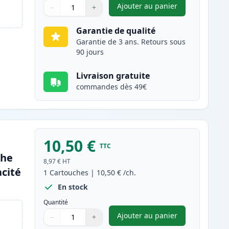
Ajouter au panier
−
+
,
Canon CLI-581XXL (1998
Quantité
Utilisez les boutons pour ajuster
Quantité
:
1
Garantie de qualité
Garantie de 3 ans. Retours sous
90 jours
Livraison gratuite
commandes dès 49€
10,50 €
TTC
che
8,97 €
HT
cité
1
Cartouches
|
10,50 €
/ch.
En stock
Quantité
Ajouter au panier
−
+
,
Canon CLI-581XXL (199
Quantité
Utilisez les boutons pour ajuster
Quantité
:
1