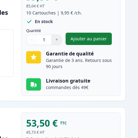
85,04 €
HT
les
10
Cartouches
|
9,95 €
/ch.
En stock
Quantité
Ajouter au panier
−
+
,
Pack de 10 Canon PGI-
Quantité
Utilisez les boutons pour ajuster
Quantité
:
1
Garantie de qualité
Garantie de 3 ans. Retours sous
90 jours
Livraison gratuite
commandes dès 49€
53,50 €
TTC
45,73 €
HT