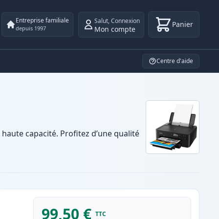
Entreprise familiale
Salut
,
Connexion
Panier
Mon compte
depuis 1997
Centre d'aide
aute capacité. Profitez d’une qualité
99,50 €
TTC