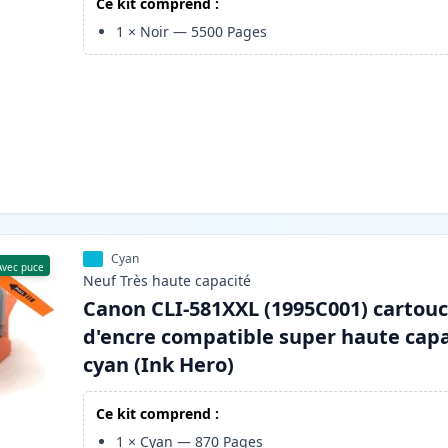
Ce kit comprend :
1
×
Noir
—
5500
Pages
Cyan
Avec puce
Neuf
Très haute
capacité
Canon CLI-581XXL (1995C001) cartou
d'encre compatible super haute capa
cyan (Ink Hero)
Ce kit comprend :
1
×
Cyan
—
870
Pages