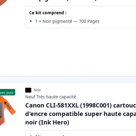
Ce kit comprend :
1
×
Noir pigmenté
—
700
Pages
Noir
Avec puce
Neuf
Très haute
capacité
Canon CLI-581XXL (1998C001) cartou
d'encre compatible super haute capa
noir (Ink Hero)