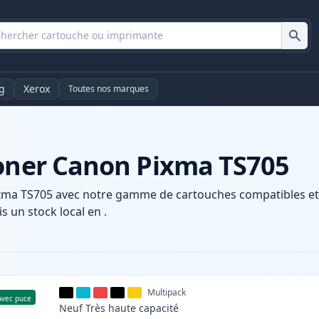
g
Xerox
Toutes nos marques
toner Canon Pixma TS705
xma TS705 avec notre gamme de cartouches compatibles et h
s un stock local en .
Multipack
Avec puce
Neuf
Très haute
capacité