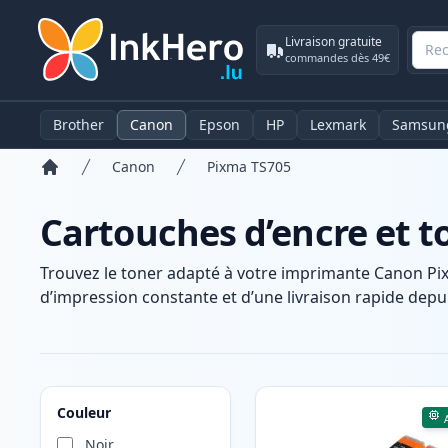
Livraison gratuite
commandes dès 49€
Brother
Canon
Epson
HP
Lexmark
Samsun
Canon
Pixma TS705
Accueil
Cartouches d’encre et 
Trouvez le toner adapté à votre imprimante Canon Pi
d’impression constante et d’une livraison rapide depui
Produits
Couleur
Noir