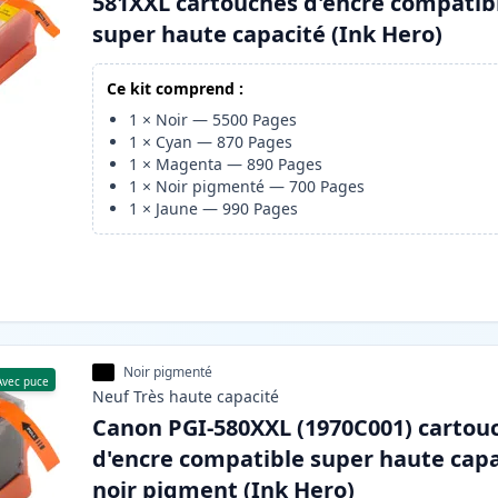
581XXL cartouches d'encre compatib
super haute capacité (Ink Hero)
Ce kit comprend :
1
×
Noir
—
5500
Pages
1
×
Cyan
—
870
Pages
1
×
Magenta
—
890
Pages
1
×
Noir pigmenté
—
700
Pages
1
×
Jaune
—
990
Pages
Noir pigmenté
Avec puce
Neuf
Très haute
capacité
Canon PGI-580XXL (1970C001) cartou
d'encre compatible super haute capa
noir pigment (Ink Hero)