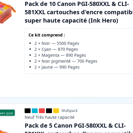
Pack de 10 Canon PGI-580XXL & CLI-
581XXL cartouches d'encre compatib
super haute capacité (Ink Hero)
Ce kit comprend :
2
×
Noir
—
5500
Pages
2
×
Cyan
—
870
Pages
2
×
Magenta
—
890
Pages
2
×
Noir pigmenté
—
700
Pages
2
×
Jaune
—
990
Pages
Multipack
Avec puce
Neuf
Très haute
capacité
Pack de 5 Canon PGI-580XXL & CLI-