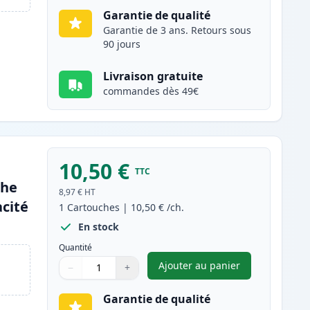
Garantie de qualité
Garantie de 3 ans. Retours sous
90 jours
Livraison gratuite
commandes dès 49€
10,50 €
TTC
che
8,97 €
HT
cité
1
Cartouches
|
10,50 €
/ch.
En stock
Quantité
Ajouter au panier
−
+
,
Canon CLI-581XXL (199
Quantité
Utilisez les boutons pour ajuster
Quantité
:
1
Garantie de qualité