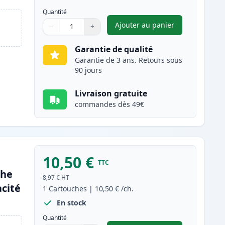
Quantité
Ajouter au panier
−
+
,
Canon PGI-580XXL (197
Quantité
Utilisez les boutons pour ajuster
Quantité
:
1
Garantie de qualité
Garantie de 3 ans. Retours sous
90 jours
Livraison gratuite
commandes dès 49€
10,50 €
TTC
che
8,97 €
HT
cité
1
Cartouches
|
10,50 €
/ch.
En stock
Quantité