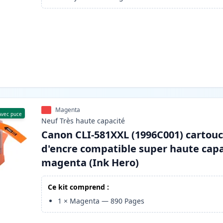
Magenta
Avec puce
Neuf
Très haute
capacité
Canon CLI-581XXL (1996C001) cartou
d'encre compatible super haute capa
magenta (Ink Hero)
Ce kit comprend :
1
×
Magenta
—
890
Pages