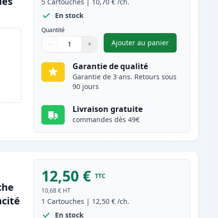
les
5
Cartouches
|
10,70 €
/ch.
En stock
Quantité
Ajouter au panier
−
+
,
Pack de 5 Canon PGI-5
Quantité
Utilisez les boutons pour ajuster
Quantité
:
1
Garantie de qualité
Garantie de 3 ans. Retours sous
90 jours
Livraison gratuite
commandes dès 49€
12,50 €
TTC
che
10,68 €
HT
cité
1
Cartouches
|
12,50 €
/ch.
En stock