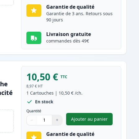
Garantie de qualité
Garantie de 3 ans. Retours sous
90 jours
Livraison gratuite
commandes dès 49€
10,50 €
TTC
che
8,97 €
HT
cité
1
Cartouches
|
10,50 €
/ch.
En stock
Quantité
Ajouter au panier
−
+
,
Canon CLI-581XXL (1998
Quantité
Utilisez les boutons pour ajuster
Quantité
:
1
Garantie de qualité