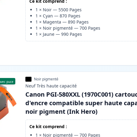
Ce kit comprend :
1
×
Noir
—
5500
Pages
1
×
Cyan
—
870
Pages
1
×
Magenta
—
890
Pages
1
×
Noir pigmenté
—
700
Pages
1
×
Jaune
—
990
Pages
Noir pigmenté
Avec puce
Neuf
Très haute
capacité
Canon PGI-580XXL (1970C001) cartou
d'encre compatible super haute capa
noir pigment (Ink Hero)
Ce kit comprend :
1
×
Noir pigmenté
—
700
Pages