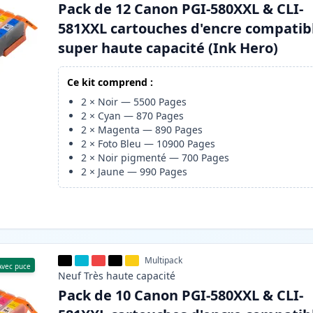
Pack de 12 Canon PGI-580XXL & CLI-
581XXL cartouches d'encre compatib
super haute capacité (Ink Hero)
Ce kit comprend :
2
×
Noir
—
5500
Pages
2
×
Cyan
—
870
Pages
2
×
Magenta
—
890
Pages
2
×
Foto Bleu
—
10900
Pages
2
×
Noir pigmenté
—
700
Pages
2
×
Jaune
—
990
Pages
Multipack
Avec puce
Neuf
Très haute
capacité
Pack de 10 Canon PGI-580XXL & CLI-