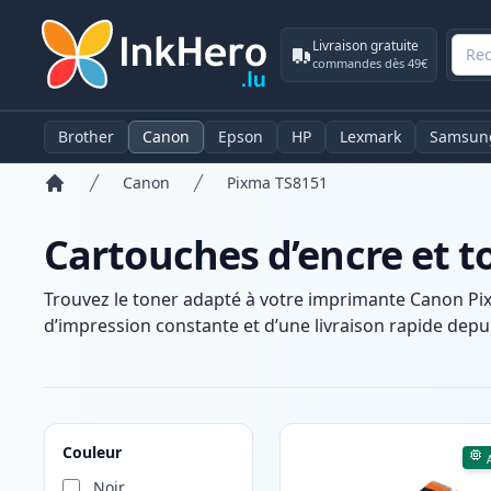
Livraison gratuite
commandes dès 49€
Brother
Canon
Epson
HP
Lexmark
Samsun
Canon
Pixma TS8151
Accueil
Cartouches d’encre et 
Trouvez le toner adapté à votre imprimante Canon Pi
d’impression constante et d’une livraison rapide depui
Produits
Couleur
Noir