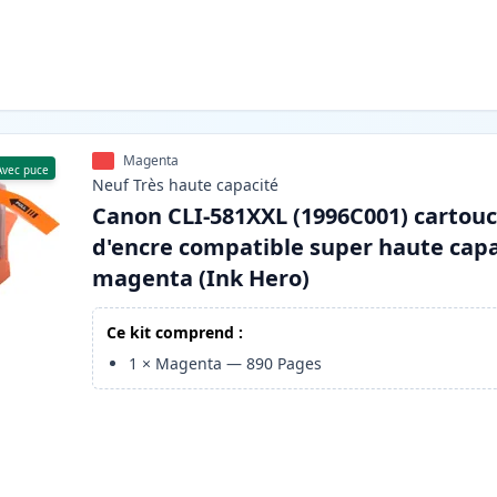
Magenta
Avec puce
Neuf
Très haute
capacité
Canon CLI-581XXL (1996C001) cartou
d'encre compatible super haute capa
magenta (Ink Hero)
Ce kit comprend :
1
×
Magenta
—
890
Pages