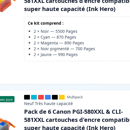
581XXL cartouches d'encre compatib
super haute capacité (Ink Hero)
Ce kit comprend :
2
×
Noir
—
5500
Pages
2
×
Cyan
—
870
Pages
2
×
Magenta
—
890
Pages
2
×
Noir pigmenté
—
700
Pages
2
×
Jaune
—
990
Pages
Multipack
Avec puce
Neuf
Très haute
capacité
Pack de 6 Canon PGI-580XXL & CLI-
581XXL cartouches d'encre compatib
super haute capacité (Ink Hero)