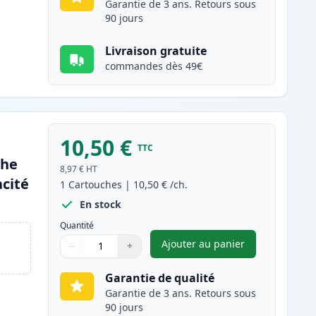
Garantie de 3 ans. Retours sous
90 jours
Livraison gratuite
commandes dès 49€
10,50 €
TTC
che
8,97 €
HT
cité
1
Cartouches
|
10,50 €
/ch.
En stock
Quantité
Ajouter au panier
−
+
,
Canon CLI-581XXL (199
Quantité
Utilisez les boutons pour ajuster
Quantité
:
1
Garantie de qualité
Garantie de 3 ans. Retours sous
90 jours