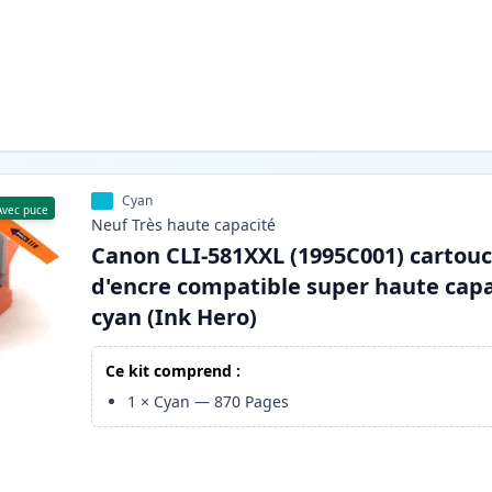
Cyan
Avec puce
Neuf
Très haute
capacité
Canon CLI-581XXL (1995C001) cartou
d'encre compatible super haute capa
cyan (Ink Hero)
Ce kit comprend :
1
×
Cyan
—
870
Pages