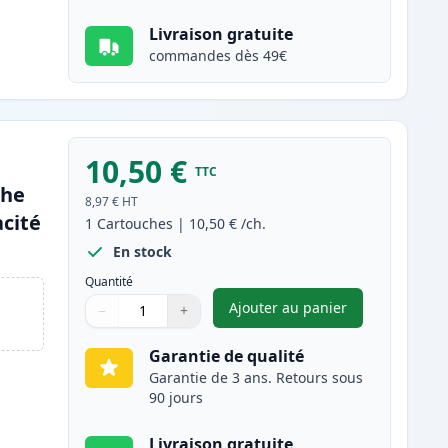
Livraison gratuite
commandes dès 49€
10,50 €
TTC
che
8,97 €
HT
cité
1
Cartouches
|
10,50 €
/ch.
En stock
Quantité
Ajouter au panier
−
+
,
Canon CLI-581XXL (199
Quantité
Utilisez les boutons pour ajuster
Quantité
:
1
Garantie de qualité
Garantie de 3 ans. Retours sous
90 jours
Livraison gratuite