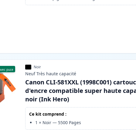
Noir
Avec puce
Neuf
Très haute
capacité
Canon CLI-581XXL (1998C001) cartou
d'encre compatible super haute capa
noir (Ink Hero)
Ce kit comprend :
1
×
Noir
—
5500
Pages