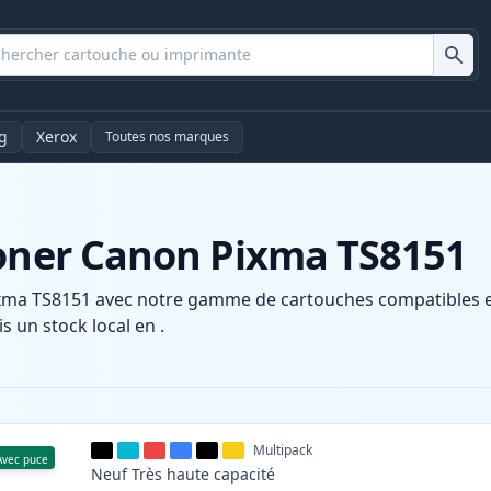
g
Xerox
Toutes nos marques
toner Canon Pixma TS8151
xma TS8151 avec notre gamme de cartouches compatibles et 
s un stock local en .
Multipack
Avec puce
Neuf
Très haute
capacité