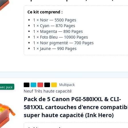
Ce kit comprend :
1
×
Noir
—
5500
Pages
1
×
Cyan
—
870
Pages
1
×
Magenta
—
890
Pages
1
×
Foto Bleu
—
10900
Pages
1
×
Noir pigmenté
—
700
Pages
1
×
Jaune
—
990
Pages
Multipack
Avec puce
Neuf
Très haute
capacité
Pack de 5 Canon PGI-580XXL & CLI-
581XXL cartouches d'encre compatib
super haute capacité (Ink Hero)