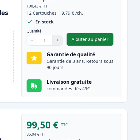
100,43 €
HT
les
12
Cartouches
|
9,79 €
/ch.
En stock
Quantité
Ajouter au panier
−
+
,
Pack de 12 Canon PGI-
Quantité
Utilisez les boutons pour ajuster
Quantité
:
1
Garantie de qualité
Garantie de 3 ans. Retours sous
90 jours
Livraison gratuite
commandes dès 49€
99,50 €
TTC
85,04 €
HT