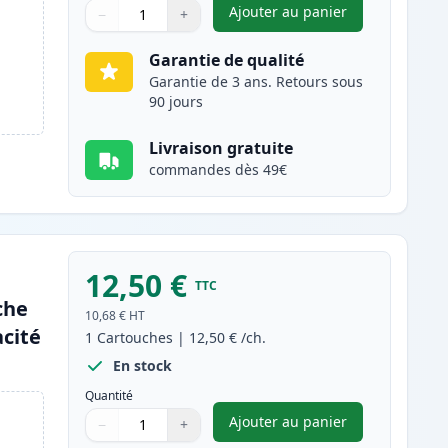
Ajouter au panier
−
+
,
Pack de 5 Canon PGI-5
Quantité
Utilisez les boutons pour ajuster
Quantité
:
1
Garantie de qualité
Garantie de 3 ans. Retours sous
90 jours
Livraison gratuite
commandes dès 49€
12,50 €
TTC
che
10,68 €
HT
cité
1
Cartouches
|
12,50 €
/ch.
En stock
Quantité
Ajouter au panier
−
+
,
Canon PGI-580XXL (197
Quantité
Utilisez les boutons pour ajuster
Quantité
:
1