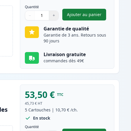
Quantité
Ajouter au panier
−
+
,
Pack de 6 Canon PGI-5
Quantité
Utilisez les boutons pour ajuster
Quantité
:
1
Garantie de qualité
Garantie de 3 ans. Retours sous
90 jours
Livraison gratuite
commandes dès 49€
53,50 €
TTC
45,73 €
HT
les
5
Cartouches
|
10,70 €
/ch.
En stock
Quantité