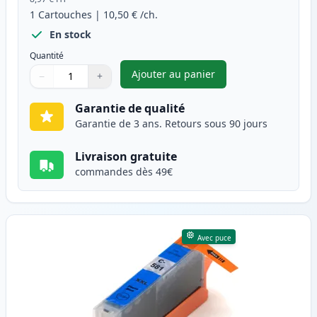
1
Cartouches
|
10,50 €
/ch.
En stock
Quantité
Ajouter au panier
−
+
,
Canon CLI-581XXL (1997C001) 
Quantité
Utilisez les boutons pour ajuster
Quantité
:
1
Garantie de qualité
Garantie de 3 ans. Retours sous 90 jours
Livraison gratuite
commandes dès 49€
Avec puce