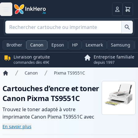
Panier
Connexio
Brother
Canon
Epson
HP
Lexmark
Samsung
Livraison gratuite
Entreprise familiale
commandes dès 49€
depuis 1997
Canon
Pixma TS9551C
Accueil
Cartouches d’encre et toner
Canon Pixma TS9551C
Trouvez le toner adapté à votre
imprimante Canon Pixma TS9551C avec
notre gamme de cartouches compatibles
En savoir plus
et haute capacité. Profitez d’une qualité