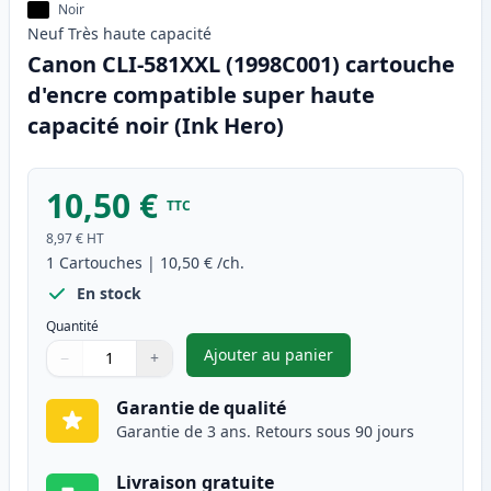
Noir
Neuf
Très haute
capacité
Canon CLI-581XXL (1998C001) cartouche
d'encre compatible super haute
capacité noir (Ink Hero)
10,50 €
TTC
8,97 €
HT
1
Cartouches
|
10,50 €
/ch.
En stock
Quantité
Ajouter au panier
−
+
,
Canon CLI-581XXL (1998C001) 
Quantité
Utilisez les boutons pour ajuster
Quantité
:
1
Garantie de qualité
Garantie de 3 ans. Retours sous 90 jours
Livraison gratuite