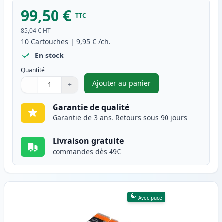
99,50 €
TTC
85,04 €
HT
10
Cartouches
|
9,95 €
/ch.
En stock
Quantité
Ajouter au panier
−
+
,
Pack de 10 Canon PGI-580XXL 
Quantité
Utilisez les boutons pour ajuster
Quantité
:
1
Garantie de qualité
Garantie de 3 ans. Retours sous 90 jours
Livraison gratuite
commandes dès 49€
Avec puce