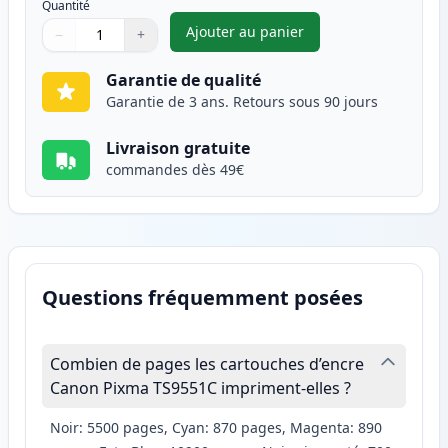
Quantité
Ajouter au panier
−
+
,
Canon CLI-581XXL (1999C001) 
Quantité
Utilisez les boutons pour ajuster
Quantité
:
1
Garantie de qualité
Garantie de 3 ans. Retours sous 90 jours
Livraison gratuite
commandes dès 49€
Questions fréquemment posées
Combien de pages les cartouches d’encre
Canon Pixma TS9551C impriment-elles ?
Noir: 5500 pages, Cyan: 870 pages, Magenta: 890