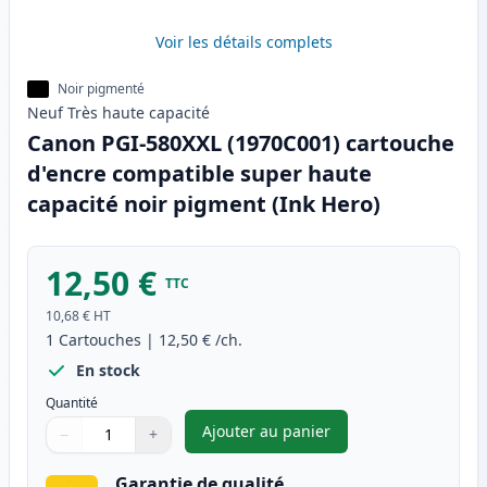
Voir les détails complets
Noir pigmenté
Neuf
Très haute
capacité
Canon PGI-580XXL (1970C001) cartouche
d'encre compatible super haute
capacité noir pigment (Ink Hero)
12,50 €
TTC
10,68 €
HT
1
Cartouches
|
12,50 €
/ch.
En stock
Quantité
Ajouter au panier
−
+
,
Canon PGI-580XXL (1970C001)
Quantité
Utilisez les boutons pour ajuster
Quantité
:
1
Garantie de qualité