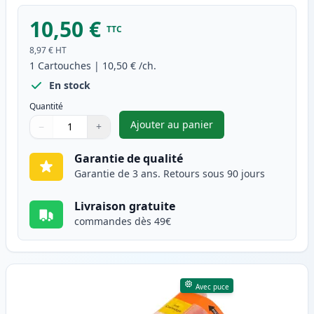
10,50 €
TTC
8,97 €
HT
1
Cartouches
|
10,50 €
/ch.
En stock
Quantité
Ajouter au panier
−
+
,
Canon CLI-581XXL (1996C001)
Quantité
Utilisez les boutons pour ajuster
Quantité
:
1
Garantie de qualité
Garantie de 3 ans. Retours sous 90 jours
Livraison gratuite
commandes dès 49€
Avec puce