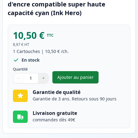
d'encre compatible super haute
capacité cyan (Ink Hero)
10,50 €
TTC
8,97 €
HT
1
Cartouches
|
10,50 €
/ch.
En stock
Quantité
Ajouter au panier
−
+
,
Canon CLI-581XXL (1995C001) 
Quantité
Utilisez les boutons pour ajuster
Quantité
:
1
Garantie de qualité
Garantie de 3 ans. Retours sous 90 jours
Livraison gratuite
commandes dès 49€