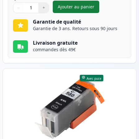
Ajouter au panier
−
+
,
Pack de 5 Canon PGI-580XXL &
Quantité
Utilisez les boutons pour ajuster
Quantité
:
1
Garantie de qualité
Garantie de 3 ans. Retours sous 90 jours
Livraison gratuite
commandes dès 49€
Avec puce