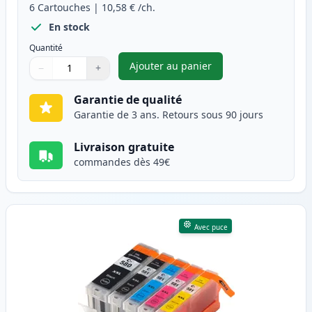
6
Cartouches
|
10,58 €
/ch.
En stock
Quantité
Ajouter au panier
−
+
,
Pack de 6 Canon PGI-580XXL &
Quantité
Utilisez les boutons pour ajuster
Quantité
:
1
Garantie de qualité
Garantie de 3 ans. Retours sous 90 jours
Livraison gratuite
commandes dès 49€
Avec puce