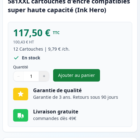
581XXL cartouches d'encre compatibles
super haute capacité (Ink Hero)
117,50 €
TTC
100,43 €
HT
12
Cartouches
|
9,79 €
/ch.
En stock
Quantité
Ajouter au panier
−
+
,
Pack de 12 Canon PGI-580XXL 
Quantité
Utilisez les boutons pour ajuster
Quantité
:
1
Garantie de qualité
Garantie de 3 ans. Retours sous 90 jours
Livraison gratuite
commandes dès 49€