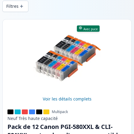
d’impression constante et d’une livraison
Filtres
rapide depuis un stock local en .
Produits
Avec puce
Voir les détails complets
Multipack
Neuf
Très haute
capacité
Pack de 12 Canon PGI-580XXL & CLI-