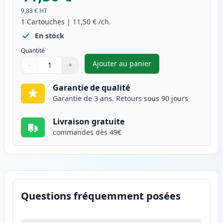
9,83 €
HT
1
Cartouches
|
11,50 €
/ch.
En stock
Quantité
Ajouter au panier
−
+
,
Canon PG-37 cartouche d'encr
Quantité
Utilisez les boutons pour ajuster
Quantité
:
1
Garantie de qualité
Garantie de 3 ans. Retours sous 90 jours
Livraison gratuite
commandes dès 49€
Questions fréquemment posées