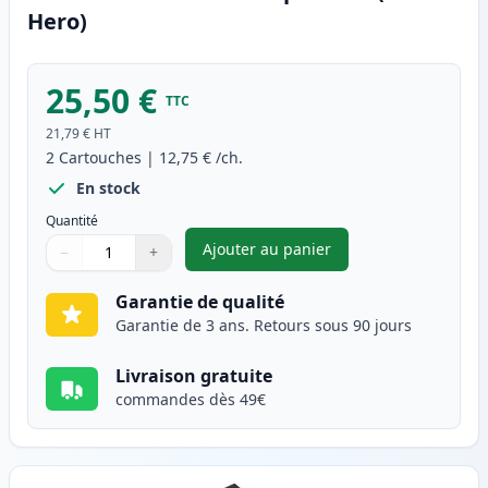
Hero)
25,50 €
TTC
21,79 €
HT
2
Cartouches
|
12,75 €
/ch.
En stock
Quantité
Ajouter au panier
−
+
,
Pack de 2 Canon PG-37 & CLI-
Quantité
Utilisez les boutons pour ajuster
Quantité
:
1
Garantie de qualité
Garantie de 3 ans. Retours sous 90 jours
Livraison gratuite
commandes dès 49€