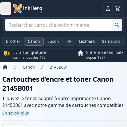
Panier
Connexio
Brother
Canon
Epson
HP
Lexmark
Samsung
Livraison gratuite
Entreprise familiale
commandes dès 49€
depuis 1997
Canon
2145B001
Accueil
Cartouches d’encre et toner Canon
2145B001
Trouvez le toner adapté à votre imprimante Canon
2145B001 avec notre gamme de cartouches compatibles
et haute capacité. Profitez d’une qualité d’impression
En savoir plus
constante et d’une livraison rapide depuis un stock local
en .