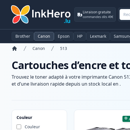
Livraison gratuite
commandes dès 49€
Brother
Canon
Epson
HP
Lexmark
Samsun
Canon
513
Accueil
Cartouches d’encre et 
Trouvez le toner adapté à votre imprimante Canon 513
et d’une livraison rapide depuis un stock local en .
Produits
Couleur
Couleur