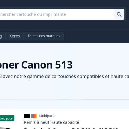
g
Xerox
Toutes nos marques
toner Canon 513
 avec notre gamme de cartouches compatibles et haute capa
Multipack
Avec puce
Remis à neuf
Haute
capacité