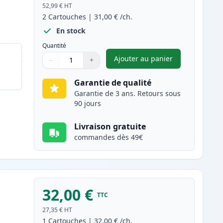
52,99 €
HT
2
Cartouches
|
31,00 €
/ch.
En stock
Quantité
Ajouter au panier
−
+
,
Pack de 2 Canon PG-51
Quantité
Utilisez les boutons pour ajuster
Quantité
:
1
Garantie de qualité
Garantie de 3 ans. Retours sous
90 jours
Livraison gratuite
commandes dès 49€
32,00 €
TTC
27,35 €
HT
1
Cartouches
|
32,00 €
/ch.