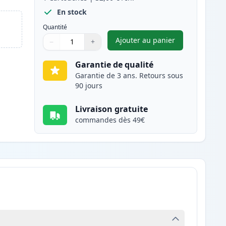
En stock
Quantité
Ajouter au panier
−
+
,
Canon CL-513 cartouch
Quantité
Utilisez les boutons pour ajuster
Quantité
:
1
Garantie de qualité
Garantie de 3 ans. Retours sous
90 jours
Livraison gratuite
commandes dès 49€