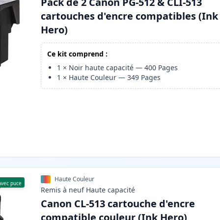
Pack de 2 Canon PG-512 & CLI-513
cartouches d'encre compatibles (Ink
Hero)
Ce kit comprend :
1
×
Noir haute capacité
—
400
Pages
1
×
Haute Couleur
—
349
Pages
Haute Couleur
Avec puce
Remis à neuf
Haute
capacité
Canon CL-513 cartouche d'encre
compatible couleur (Ink Hero)