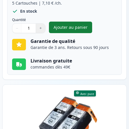
5
Cartouches
|
7,10 €
/ch.
En stock
Quantité
Ajouter au panier
−
+
,
Pack de 5 Canon PGI-525 & CL
Quantité
Utilisez les boutons pour ajuster
Quantité
:
1
Garantie de qualité
Garantie de 3 ans. Retours sous 90 jours
Livraison gratuite
commandes dès 49€
Avec puce