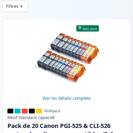
d’impression constante et d’une livraison
Filtres
rapide depuis un stock local en .
Produits
Avec puce
Voir les détails complets
Multipack
Neuf
Standard
capacité
Pack de 20 Canon PGI-525 & CLI-526