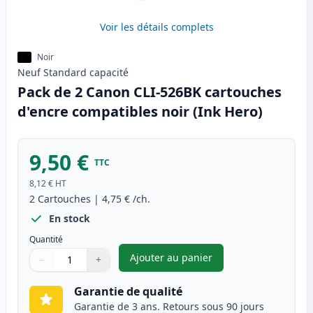
Voir les détails complets
Noir
Neuf
Standard
capacité
Pack de 2 Canon CLI-526BK cartouches
d'encre compatibles noir (Ink Hero)
9,50 €
TTC
8,12 €
HT
2
Cartouches
|
4,75 €
/ch.
En stock
Quantité
Ajouter au panier
−
+
,
Pack de 2 Canon CLI-526BK ca
Quantité
Utilisez les boutons pour ajuster
Quantité
:
1
Garantie de qualité
Garantie de 3 ans. Retours sous 90 jours