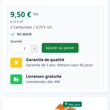
9,50 €
TTC
8,12 €
HT
2
Cartouches
|
4,75 €
/ch.
En stock
Quantité
Ajouter au panier
−
+
,
Pack de 2 Canon CLI-526M ca
Quantité
Utilisez les boutons pour ajuster
Quantité
:
1
Garantie de qualité
Garantie de 3 ans. Retours sous 90 jours
Livraison gratuite
commandes dès 49€
Avec puce