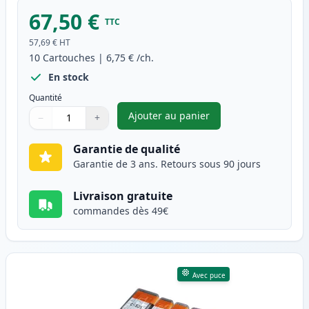
67,50 €
TTC
57,69 €
HT
10
Cartouches
|
6,75 €
/ch.
En stock
Quantité
Ajouter au panier
−
+
,
Pack de 10 Canon PGI-525 & C
Quantité
Utilisez les boutons pour ajuster
Quantité
:
1
Garantie de qualité
Garantie de 3 ans. Retours sous 90 jours
Livraison gratuite
commandes dès 49€
Avec puce