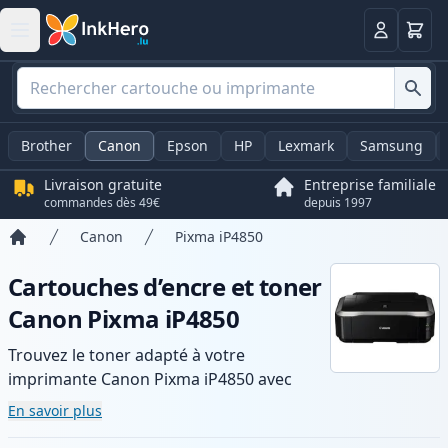
Panier
Connexio
Brother
Canon
Epson
HP
Lexmark
Samsung
Livraison gratuite
Entreprise familiale
commandes dès 49€
depuis 1997
Canon
Pixma iP4850
Accueil
Cartouches d’encre et toner
Canon Pixma iP4850
Trouvez le toner adapté à votre
imprimante Canon Pixma iP4850 avec
notre gamme de cartouches compatibles
En savoir plus
et haute capacité. Profitez d’une qualité