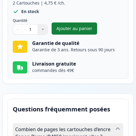
2
Cartouches
|
4,75 €
/ch.
En stock
Quantité
Ajouter au panier
−
+
,
Pack de 2 Canon CLI-526Y car
Quantité
Utilisez les boutons pour ajuster
Quantité
:
1
Garantie de qualité
Garantie de 3 ans. Retours sous 90 jours
Livraison gratuite
commandes dès 49€
Questions fréquemment posées
Combien de pages les cartouches d’encre