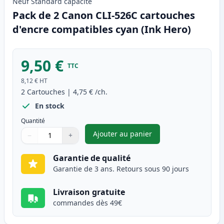
Neuf
Standard
capacité
Pack de 2 Canon CLI-526C cartouches
d'encre compatibles cyan (Ink Hero)
9,50 €
TTC
8,12 €
HT
2
Cartouches
|
4,75 €
/ch.
En stock
Quantité
Ajouter au panier
−
+
,
Pack de 2 Canon CLI-526C car
Quantité
Utilisez les boutons pour ajuster
Quantité
:
1
Garantie de qualité
Garantie de 3 ans. Retours sous 90 jours
Livraison gratuite
commandes dès 49€