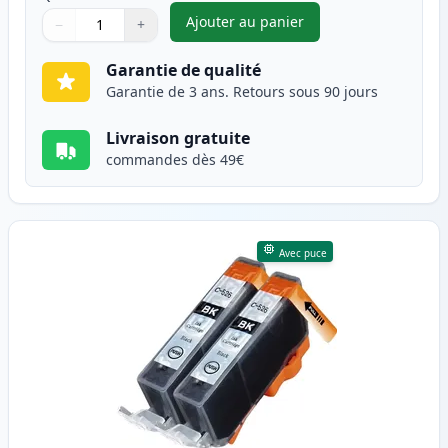
Ajouter au panier
−
+
,
Pack de 2 Canon PGI-525BK c
Quantité
Utilisez les boutons pour ajuster
Quantité
:
1
Garantie de qualité
Garantie de 3 ans. Retours sous 90 jours
Livraison gratuite
commandes dès 49€
Avec puce