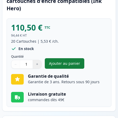
cartouches d'encre compatibles (Ink
Hero)
110,50 €
TTC
94,44 €
HT
20
Cartouches
|
5,53 €
/ch.
En stock
Quantité
Ajouter au panier
−
+
,
Pack de 20 Canon PGI-525 & C
Quantité
Utilisez les boutons pour ajuster
Quantité
:
1
Garantie de qualité
Garantie de 3 ans. Retours sous 90 jours
Livraison gratuite
commandes dès 49€