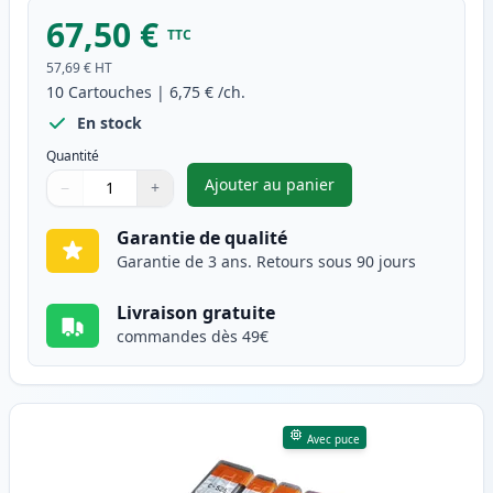
67,50 €
TTC
57,69 €
HT
10
Cartouches
|
6,75 €
/ch.
En stock
Quantité
Ajouter au panier
−
+
,
Pack de 10 Canon PGI-525 & C
Quantité
Utilisez les boutons pour ajuster
Quantité
:
1
Garantie de qualité
Garantie de 3 ans. Retours sous 90 jours
Livraison gratuite
commandes dès 49€
Avec puce