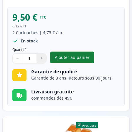
9,50 €
TTC
8,12 €
HT
2
Cartouches
|
4,75 €
/ch.
En stock
Quantité
Ajouter au panier
−
+
,
Pack de 2 Canon CLI-526M ca
Quantité
Utilisez les boutons pour ajuster
Quantité
:
1
Garantie de qualité
Garantie de 3 ans. Retours sous 90 jours
Livraison gratuite
commandes dès 49€
Avec puce