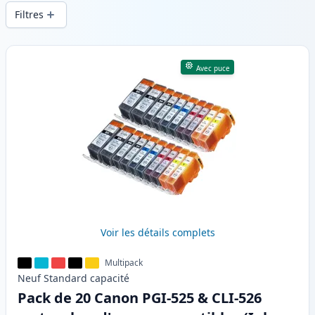
d’impression constante et d’une livraison
Filtres
rapide depuis un stock local en .
Produits
Avec puce
Voir les détails complets
Multipack
Neuf
Standard
capacité
Pack de 20 Canon PGI-525 & CLI-526