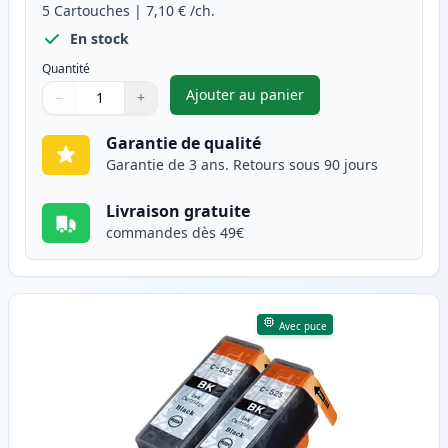
5
Cartouches
|
7,10 €
/ch.
En stock
Quantité
Ajouter au panier
−
+
,
Pack de 5 Canon PGI-525 & CL
Quantité
Utilisez les boutons pour ajuster
Quantité
:
1
Garantie de qualité
Garantie de 3 ans. Retours sous 90 jours
Livraison gratuite
commandes dès 49€
Avec puce