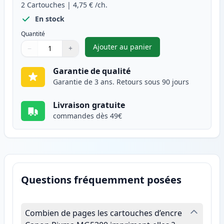
2
Cartouches
|
4,75 €
/ch.
En stock
Quantité
Ajouter au panier
−
+
,
Pack de 2 Canon CLI-526Y car
Quantité
Utilisez les boutons pour ajuster
Quantité
:
1
Garantie de qualité
Garantie de 3 ans. Retours sous 90 jours
Livraison gratuite
commandes dès 49€
Questions fréquemment posées
Combien de pages les cartouches d’encre