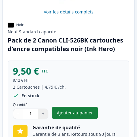
Voir les détails complets
Noir
Neuf
Standard
capacité
Pack de 2 Canon CLI-526BK cartouches
d'encre compatibles noir (Ink Hero)
9,50 €
TTC
8,12 €
HT
2
Cartouches
|
4,75 €
/ch.
En stock
Quantité
Ajouter au panier
−
+
,
Pack de 2 Canon CLI-526BK ca
Quantité
Utilisez les boutons pour ajuster
Quantité
:
1
Garantie de qualité
Garantie de 3 ans. Retours sous 90 jours