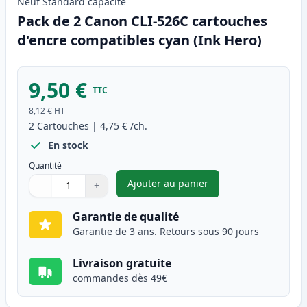
Neuf
Standard
capacité
Pack de 2 Canon CLI-526C cartouches
d'encre compatibles cyan (Ink Hero)
9,50 €
TTC
8,12 €
HT
2
Cartouches
|
4,75 €
/ch.
En stock
Quantité
Ajouter au panier
−
+
,
Pack de 2 Canon CLI-526C car
Quantité
Utilisez les boutons pour ajuster
Quantité
:
1
Garantie de qualité
Garantie de 3 ans. Retours sous 90 jours
Livraison gratuite
commandes dès 49€