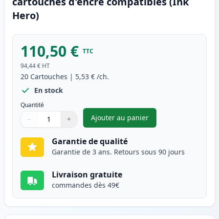
cartouches d'encre compatibles (Ink
Hero)
110,50 €
TTC
94,44 €
HT
20
Cartouches
|
5,53 €
/ch.
En stock
Quantité
Ajouter au panier
−
+
,
Pack de 20 Canon PGI-525 & C
Quantité
Utilisez les boutons pour ajuster
Quantité
:
1
Garantie de qualité
Garantie de 3 ans. Retours sous 90 jours
Livraison gratuite
commandes dès 49€