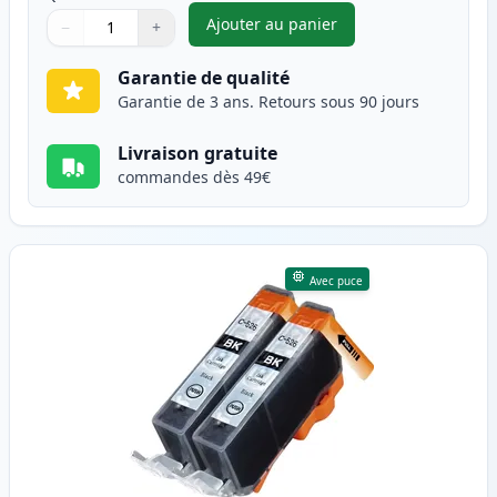
Ajouter au panier
−
+
,
Pack de 2 Canon PGI-525BK c
Quantité
Utilisez les boutons pour ajuster
Quantité
:
1
Garantie de qualité
Garantie de 3 ans. Retours sous 90 jours
Livraison gratuite
commandes dès 49€
Avec puce