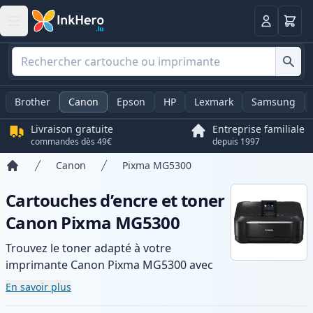
Panier
Connexio
Brother
Canon
Epson
HP
Lexmark
Samsung
Livraison gratuite
Entreprise familiale
commandes dès 49€
depuis 1997
Canon
Pixma MG5300
Accueil
Cartouches d’encre et toner
Canon Pixma MG5300
Trouvez le toner adapté à votre
imprimante Canon Pixma MG5300 avec
notre gamme de cartouches compatibles
En savoir plus
et haute capacité. Profitez d’une qualité