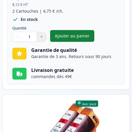
8,12 €
HT
2
Cartouches
|
4,75 €
/ch.
En stock
Quantité
Ajouter au panier
−
+
,
Pack de 2 Canon CLI-526C car
Quantité
Utilisez les boutons pour ajuster
Quantité
:
1
Garantie de qualité
Garantie de 3 ans. Retours sous 90 jours
Livraison gratuite
commandes dès 49€
Avec puce