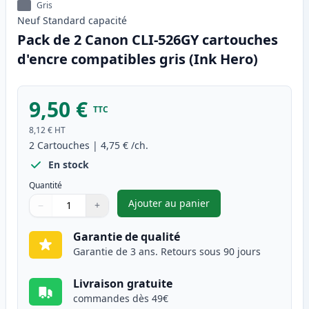
Gris
Neuf
Standard
capacité
Pack de 2 Canon CLI-526GY cartouches
d'encre compatibles gris (Ink Hero)
9,50 €
TTC
8,12 €
HT
2
Cartouches
|
4,75 €
/ch.
En stock
Quantité
Ajouter au panier
−
+
,
Pack de 2 Canon CLI-526GY ca
Quantité
Utilisez les boutons pour ajuster
Quantité
:
1
Garantie de qualité
Garantie de 3 ans. Retours sous 90 jours
Livraison gratuite
commandes dès 49€