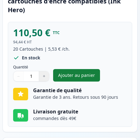
cartouches d'encre compatibles (Ink
Hero)
110,50 €
TTC
94,44 €
HT
20
Cartouches
|
5,53 €
/ch.
En stock
Quantité
Ajouter au panier
−
+
,
Pack de 20 Canon PGI-525 & C
Quantité
Utilisez les boutons pour ajuster
Quantité
:
1
Garantie de qualité
Garantie de 3 ans. Retours sous 90 jours
Livraison gratuite
commandes dès 49€