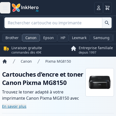
Panier
Connexio
Brother
Canon
Epson
HP
Lexmark
Samsung
Livraison gratuite
Entreprise familiale
commandes dès 49€
depuis 1997
Canon
Pixma MG8150
Accueil
Cartouches d’encre et toner
Canon Pixma MG8150
Trouvez le toner adapté à votre
imprimante Canon Pixma MG8150 avec
notre gamme de cartouches compatibles
En savoir plus
et haute capacité. Profitez d’une qualité