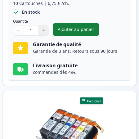
10
Cartouches
|
6,75 €
/ch.
En stock
Quantité
Ajouter au panier
−
+
,
Pack de 10 Canon PGI-525 & C
Quantité
Utilisez les boutons pour ajuster
Quantité
:
1
Garantie de qualité
Garantie de 3 ans. Retours sous 90 jours
Livraison gratuite
commandes dès 49€
Avec puce