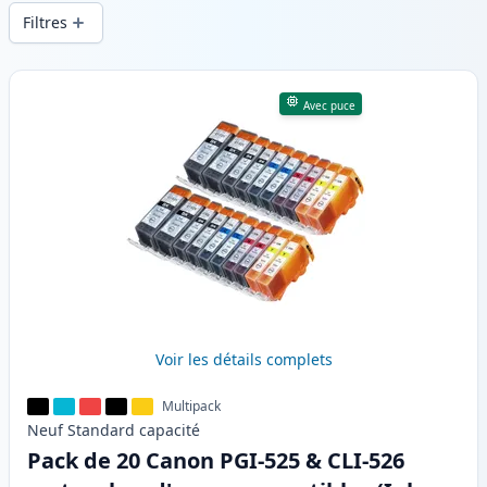
d’impression constante et d’une livraison
Filtres
rapide depuis un stock local en .
Produits
Avec puce
Voir les détails complets
Multipack
Neuf
Standard
capacité
Pack de 20 Canon PGI-525 & CLI-526