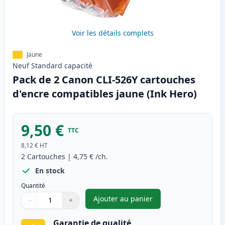
Voir les détails complets
Jaune
Neuf
Standard
capacité
Pack de 2 Canon CLI-526Y cartouches
d'encre compatibles jaune (Ink Hero)
9,50 €
TTC
8,12 €
HT
2
Cartouches
|
4,75 €
/ch.
En stock
Quantité
Ajouter au panier
−
+
,
Pack de 2 Canon CLI-526Y car
Quantité
Utilisez les boutons pour ajuster
Quantité
:
1
Garantie de qualité