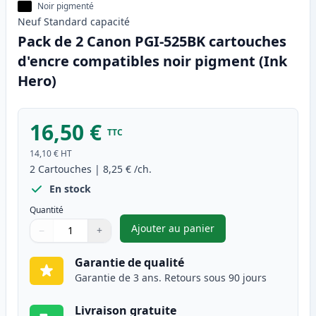
Noir pigmenté
Neuf
Standard
capacité
Pack de 2 Canon PGI-525BK cartouches
d'encre compatibles noir pigment (Ink
Hero)
16,50 €
TTC
14,10 €
HT
2
Cartouches
|
8,25 €
/ch.
En stock
Quantité
Ajouter au panier
−
+
,
Pack de 2 Canon PGI-525BK c
Quantité
Utilisez les boutons pour ajuster
Quantité
:
1
Garantie de qualité
Garantie de 3 ans. Retours sous 90 jours
Livraison gratuite