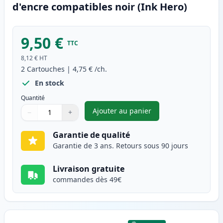
d'encre compatibles noir (Ink Hero)
9,50 €
TTC
8,12 €
HT
2
Cartouches
|
4,75 €
/ch.
En stock
Quantité
Ajouter au panier
−
+
,
Pack de 2 Canon CLI-526BK ca
Quantité
Utilisez les boutons pour ajuster
Quantité
:
1
Garantie de qualité
Garantie de 3 ans. Retours sous 90 jours
Livraison gratuite
commandes dès 49€