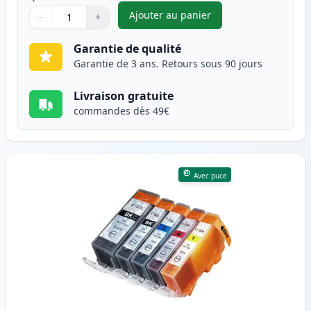
Ajouter au panier
−
+
,
Pack de 6 Canon PGI-525 & CL
Quantité
Utilisez les boutons pour ajuster
Quantité
:
1
Garantie de qualité
Garantie de 3 ans. Retours sous 90 jours
Livraison gratuite
commandes dès 49€
Avec puce