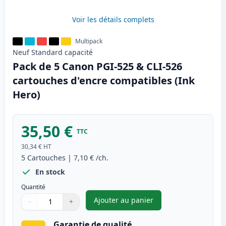
Voir les détails complets
Multipack
Neuf
Standard
capacité
Pack de 5 Canon PGI-525 & CLI-526
cartouches d'encre compatibles (Ink
Hero)
35,50 €
TTC
30,34 €
HT
5
Cartouches
|
7,10 €
/ch.
En stock
Quantité
Ajouter au panier
−
+
,
Pack de 5 Canon PGI-525 & CL
Quantité
Utilisez les boutons pour ajuster
Quantité
:
1
Garantie de qualité