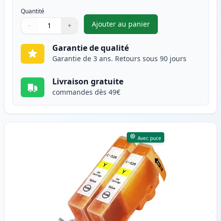
Quantité
Ajouter au panier
−
+
,
Pack de 2 Canon CLI-526M ca
Quantité
Utilisez les boutons pour ajuster
Quantité
:
1
Garantie de qualité
Garantie de 3 ans. Retours sous 90 jours
Livraison gratuite
commandes dès 49€
Avec puce