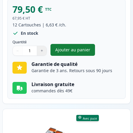
79,50 €
TTC
67,95 €
HT
12
Cartouches
|
6,63 €
/ch.
En stock
Quantité
Ajouter au panier
−
+
,
Pack de 12 Canon PGI-525 & C
Quantité
Utilisez les boutons pour ajuster
Quantité
:
1
Garantie de qualité
Garantie de 3 ans. Retours sous 90 jours
Livraison gratuite
commandes dès 49€
Avec puce